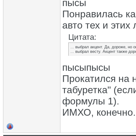
пысы
Понравилась ка
авто тех и этих 
Цитата:
... выбрал акцент. Да, дороже, но 
... выбрал весту. Акцент также до
пысыпысы
Прокатился на но
табуретка" (есл
формулы 1).
ИМХО, конечно.