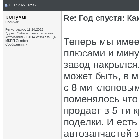
19.12.2022, 12:35
bonyvur
Re: Год спустя: К
Новичок
Регистрация: 11.10.2021
Адрес: Сибирь, тьма таракань
Автомобиль: LADA Vesta SW 1,6
Теперь мы имее
МКПП Comfort
Сообщений: 7
плюсами и мину
завод накрылся
может быть, в м
с 8 ми клоповым
поменялось что
продает в 5 ти 
поделки. И есть
автозапчастей 