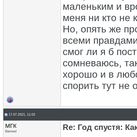
маленьким и вро
меня ни кто не 
Но, опять же пр
всеми правдами
смог ли я б пос
сомневаюсь, та
хорошо и в люб
спорить тут не 
17.07.2021, 11:02
МГК
Re: Год спустя: К
Banned