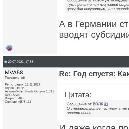
Сообщение от
ПотомуЧтоГладиол
Тут проявляется пзц нашей стрем
цены для покупателя, что приводи
А в Германии с
вводят субсиди
20.07.2021, 17:58
MVA58
Re: Год спустя: К
Продвинутый
Регистрация: 12.11.2017
Адрес: Пенза
Автомобиль: Skoda Octavia 1.8TSI
Цитата:
DSG Style
Возраст: 46
Сообщений: 5,131
Сообщение от
ВОЛК
О строительстве частном в те вр
просто песня.
И даже когда п