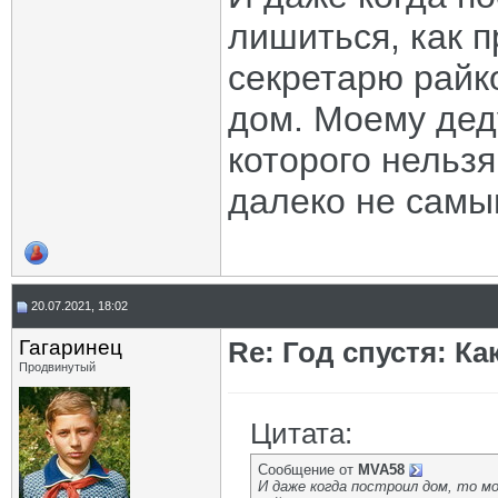
лишиться, как п
секретарю райк
дом. Моему дед
которого нельзя
далеко не самы
20.07.2021, 18:02
Гагаринец
Re: Год спустя: К
Продвинутый
Цитата:
Сообщение от
MVA58
И даже когда построил дом, то м