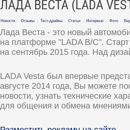
ЛАДА ВЕСТА (LADA VES
Новости
·
Отзывы
·
Тест-драйвы
·
Статьи
·
Интервью
·
Фото
·
Ви
Лада Веста - это новый автомо
на платформе "LADA B/C". Старт
на сентябрь 2015 года. Над диз
LADA Vesta был впервые предст
августе 2014 года, Вы можете п
новости, узнать технические ха
для общения и обмена мнениями
Разместить рекламу на сайте