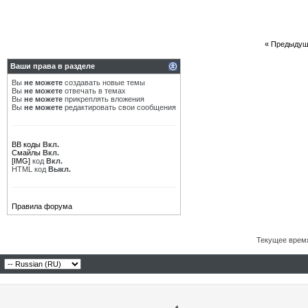
«
Предыдущ
Ваши права в разделе
Вы
не можете
создавать новые темы
Вы
не можете
отвечать в темах
Вы
не можете
прикреплять вложения
Вы
не можете
редактировать свои сообщения
BB коды
Вкл.
Смайлы
Вкл.
[IMG]
код
Вкл.
HTML код
Выкл.
Правила форума
Текущее врем