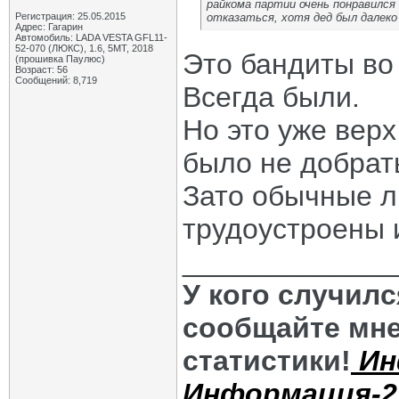
райкома партии очень понравился
Регистрация: 25.05.2015
отказаться, хотя дед был далеко
Адрес: Гагарин
Автомобиль: LADA VESTA GFL11-
52-070 (ЛЮКС), 1.6, 5МТ, 2018
Это бандиты во
(прошивка Паулюс)
Возраст: 56
Сообщений: 8,719
Всегда были.
Но это уже вер
было не добрат
Зато обычные л
трудоустроены 
_____________
У кого случил
сообщайте мне
статистики!
Ин
Информация-2