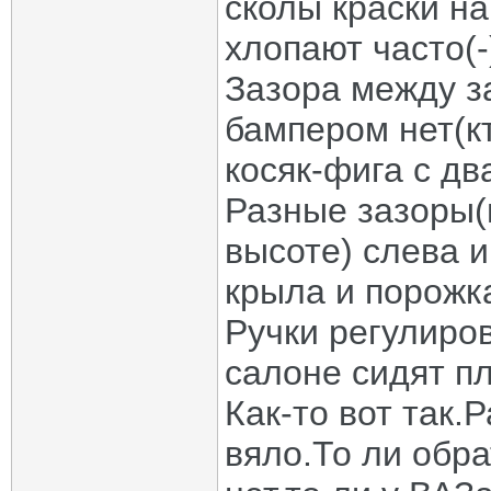
сколы краски н
хлопают часто(-
Зазора между з
бампером нет(кт
косяк-фига с два
Разные зазоры(
высоте) слева 
крыла и порожка
Ручки регулиро
салоне сидят пл
Как-то вот так.
вяло.То ли обр