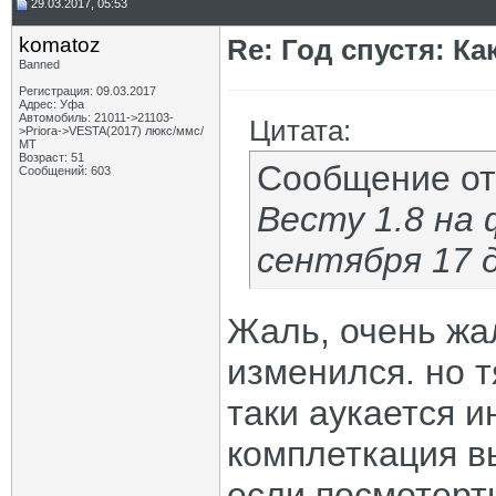
29.03.2017, 05:53
komatoz
Re: Год спустя: К
Banned
Регистрация: 09.03.2017
Адрес: Уфа
Автомобиль: 21011->21103-
Цитата:
>Priora->VESTA(2017) люкс/ммс/
МТ
Возраст: 51
Сообщение о
Сообщений: 603
Весту 1.8 на
сентября 17 
Жаль, очень жа
изменился. но 
таки аукается 
комплеткация в
если посмотерть