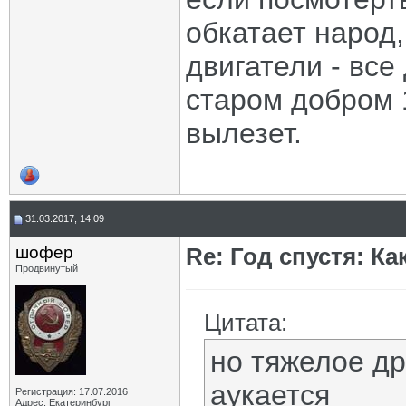
обкатает народ,
двигатели - все
старом добром 1
вылезет.
31.03.2017, 14:09
шофер
Re: Год спустя: К
Продвинутый
Цитата:
но тяжелое д
аукается
Регистрация: 17.07.2016
Адрес: Екатеринбург