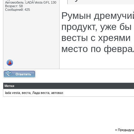
Автомобиль: LADA Vesta GFL 130
Возраст: 58
Сообщений: 425
Румын дремучи
продукт, уже бы
весты с хреями 
место по февра
Метки
lada vesta
,
веста
,
Лада веста
,
автоваз
«
Предыдущ