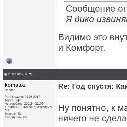
Сообщение о
Я дико извиня
Видимо это вну
и Комфорт.
28.03.2017, 08:24
komatoz
Re: Год спустя: К
Banned
Регистрация: 09.03.2017
Адрес: Уфа
Автомобиль: 21011->21103-
Ну понятно, к 
>Priora->VESTA(2017) люкс/ммс/
МТ
Возраст: 51
ничего не сдела
Сообщений: 603