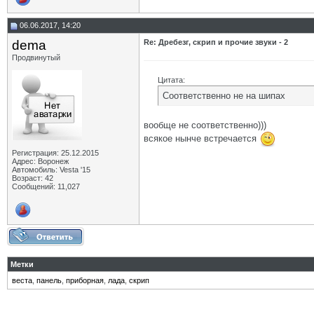
06.06.2017, 14:20
dema
Re: Дребезг, скрип и прочие звуки - 2
Продвинутый
Цитата:
Соответственно не на шипах
вообще не соответственно)))
всякое нынче встречается
Регистрация: 25.12.2015
Адрес: Воронеж
Автомобиль: Vesta '15
Возраст: 42
Сообщений: 11,027
Метки
веста
,
панель
,
приборная
,
лада
,
скрип