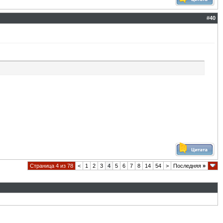
#
40
Страница 4 из 78
<
1
2
3
4
5
6
7
8
14
54
>
Последняя
»