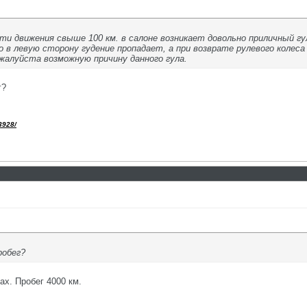
ти движения свыше 100 км. в салоне возникает довольно приличный гу
 в левую сторону гудение пропадает, а при возврате рулевого колеса
жалуйста возможную причину данного гула.
г?
3928/
робег?
ах. Пробег 4000 км.