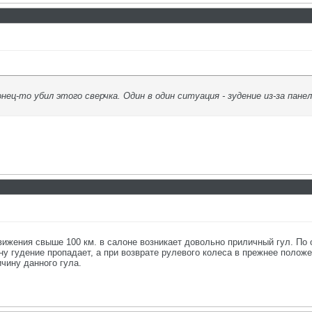
конец-то убил этого сверчка. Один в один ситуация - зудение из-за п
вижения свыше 100 км. в салоне возникает довольно приличный гул. По
у гудение пропадает, а при возврате рулевого колеса в прежнее положен
чину данного гула.