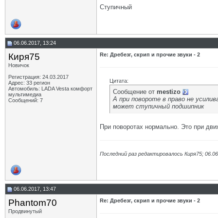
Ступичный
06.06.2017, 13:24
Киря75
Re: Дребезг, скрип и прочие звуки - 2
Новичок
Регистрация: 24.03.2017
Цитата:
Адрес: 33 регион
Автомобиль: LADA Vesta комфорт
Сообщение от
mestizo
мультимедиа
А при повороте в право не усили
Сообщений: 7
может ступичный подшипник
При поворотах нормально. Это при движ
Последний раз редактировалось Киря75; 06.06
06.06.2017, 13:47
Phantom70
Re: Дребезг, скрип и прочие звуки - 2
Продвинутый