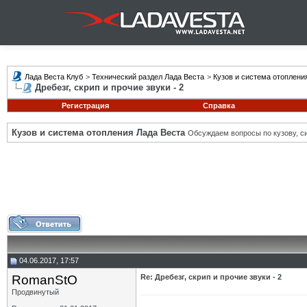
Лада Веста Клуб
>
Технический раздел Лада Веста
>
Кузов и система отоплени
Дребезг, скрип и прочие звуки - 2
Регистрация
Справка
Кузов и система отопления Лада Веста
Обсуждаем вопросы по кузову, си
04.06.2017, 17:57
RomanStO
Re: Дребезг, скрип и прочие звуки - 2
Продвинутый