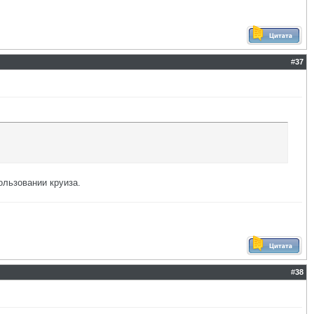
#
37
ользовании круиза.
#
38