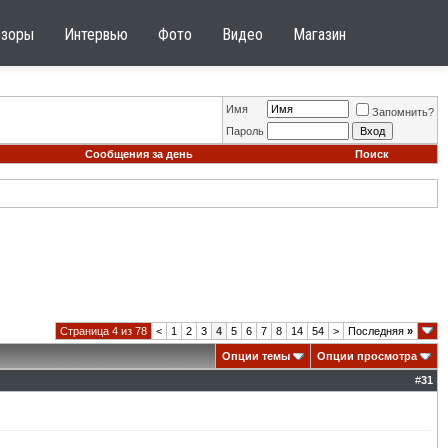
бзоры
Интервью
Фото
Видео
Магазин
Имя
Запомнить?
Пароль
Сообщения за день
Поиск
Страница 4 из 78
<
1
2
3
4
5
6
7
8
14
54
>
Последняя
»
Опции темы
Опции просмотра
#
31