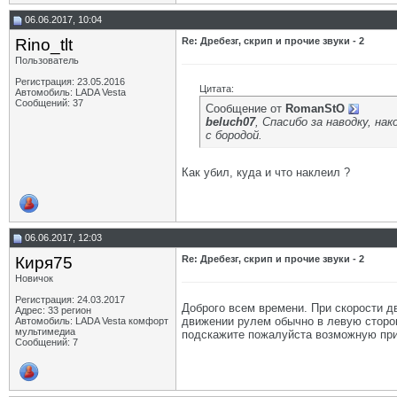
06.06.2017, 10:04
Rino_tlt
Re: Дребезг, скрип и прочие звуки - 2
Пользователь
Регистрация: 23.05.2016
Цитата:
Автомобиль: LADA Vesta
Сообщений: 37
Сообщение от
RomanStO
beluch07
, Спасибо за наводку, на
с бородой.
Как убил, куда и что наклеил ?
06.06.2017, 12:03
Киря75
Re: Дребезг, скрип и прочие звуки - 2
Новичок
Регистрация: 24.03.2017
Доброго всем времени. При скорости д
Адрес: 33 регион
движении рулем обычно в левую сторон
Автомобиль: LADA Vesta комфорт
мультимедиа
подскажите пожалуйста возможную при
Сообщений: 7