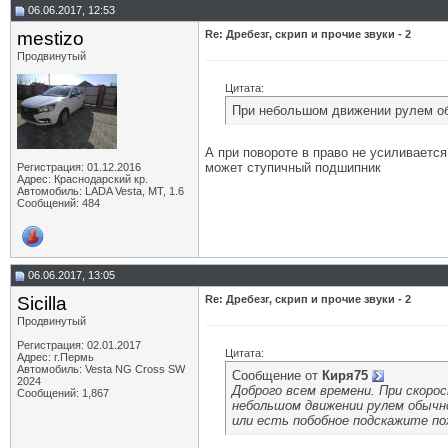
06.06.2017, 12:53
mestizo
Re: Дребезг, скрип и прочие звуки - 2
Продвинутый
Цитата:
При небольшом движении рулем об
А при повороте в право не усиливается
может ступичный подшипник
Регистрация: 01.12.2016
Адрес: Краснодарский кр.
Автомобиль: LADA Vesta, МТ, 1.6
Сообщений: 484
06.06.2017, 13:05
Sicilla
Re: Дребезг, скрип и прочие звуки - 2
Продвинутый
Регистрация: 02.01.2017
Цитата:
Адрес: г.Пермь
Автомобиль: Vesta NG Cross SW
Сообщение от
Киря75
2024
Доброго всем времени. При скорос
Сообщений: 1,867
небольшом движении рулем обычно
или есть побобное подскажите по