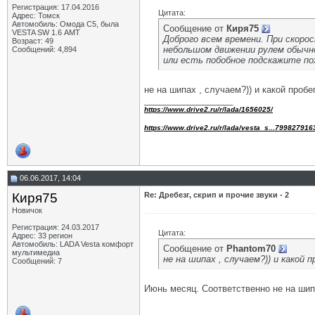
Регистрация: 17.04.2016
Цитата:
Адрес: Томск
Автомобиль: Омода С5, была
Сообщение от
Киря75
VESTA SW 1.6 АМТ
Доброго всем времени. При скорос
Возраст: 49
небольшом движении рулем обычно
Сообщений: 4,894
или есть побобное подскажите по
не на шипах , случаем?)) и какой пробе
__________________
https://www.drive2.ru/r/lada/1656025/
https://www.drive2.ru/r/lada/vesta_s...799827916
06.06.2017, 14:04
Киря75
Re: Дребезг, скрип и прочие звуки - 2
Новичок
Регистрация: 24.03.2017
Цитата:
Адрес: 33 регион
Автомобиль: LADA Vesta комфорт
Сообщение от
Phantom70
мультимедиа
не на шипах , случаем?)) и какой п
Сообщений: 7
Июнь месяц. Соответственно не на шип