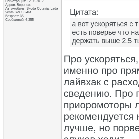
Регистрация: 12.06.2017
Адрес: Воронеж
Автомобиль: Skoda Octavia, Lada
Цитата:
Vesta SW 1.6 AMT
Возраст: 35
Сообщений: 6,355
а вот ускоряться с т
есть поверье что н
держать выше 2.5 т
Про ускоряться,
именно про пря
лайвхак с расхо
сведению. Про 
приоромоторы л
рекомендуется к
лучше, но порве