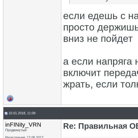
если едешь с на
просто держишь 
вниз не пойдет
а если напряга 
включит переда
жрать, если тол
10.01.2018, 11:09
inFINity_VRN
Re: Правильная 
Продвинутый
Регистрация: 12.06.2017