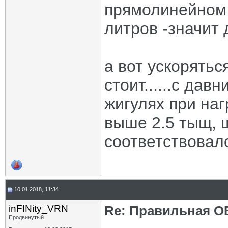
прямолинейном 
литров -значит 
а вот ускорятьс
стоит......с дав
жигулях при на
выше 2.5 тыщ, 
соответствовал
10.01.2018, 11:34
inFINity_VRN
Re: Правильная 
Продвинутый