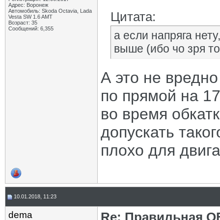
Адрес: Воронеж
Автомобиль: Skoda Octavia, Lada
Цитата:
Vesta SW 1.6 AMT
Возраст: 35
Сообщений: 6,355
а если напряга нету
выше (ибо чо зря то
А это не вредн
по прямой на 1
во время обкатк
допускать такого
плохо для двига
10.01.2018, 11:23
dema
Re: Правильная 