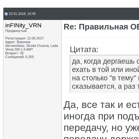
10.01.2018, 10:45
inFINity_VRN
Re: Правильная 
Продвинутый
Регистрация: 12.06.2017
Адрес: Воронеж
Автомобиль: Skoda Octavia, Lada
Цитата:
Vesta SW 1.6 AMT
Возраст: 35
Сообщений: 6,355
да, когда дергаешь
ехать в той или ино
на столько "в тему" 
сказывается, а раз 
Да, все так и ес
иногда при под
передачу, но уж