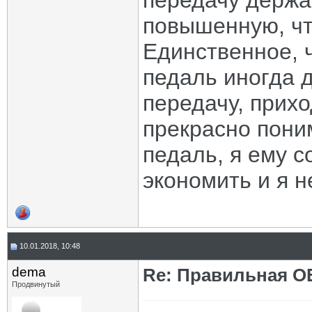
передачу держа
повышенную, чт
Единственное, ч
педаль иногда 
передачу, прихо
прекрасно пони
педаль, я ему с
экономить и я н
10.01.2018, 10:48
dema
Re: Правильная 
Продвинутый