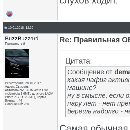
слухов ходит.
10.01.2018, 12:30
BuzzBuzzard
Re: Правильная 
Продвинутый
Цитата:
Сообщение от
dem
какая нафиг активн
Регистрация: 28.10.2017
машине?
Адрес: Сызрань
Автомобиль: LADA Vesta luxe
multimedia 1.6MT., до этого LADA
ну в смысле, если 
Priora 2172 (126,MT), норма.
Возраст: 44
пару лет - нет пр
Сообщений: 280
берешь надолго - н
Самая обычная 