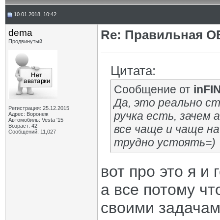
10.01.2018, 10:42
dema
Re: Правильная 
Продвинутый
Цитата:
Сообщение от
inFI
Да, это реально с
Регистрация: 25.12.2015
ручка есть, зачем 
Адрес: Воронеж
Автомобиль: Vesta '15
Возраст: 42
все чаще и чаще на
Сообщений: 11,027
трудно устоять=)
вот про это я и 
а все потому чт
своими задачами