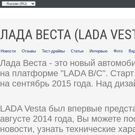
ЛАДА ВЕСТА (LADA VES
Новости
·
Отзывы
·
Тест-драйвы
·
Статьи
·
Интервью
·
Фото
·
Ви
Лада Веста - это новый автомо
на платформе "LADA B/C". Старт
на сентябрь 2015 года. Над диз
LADA Vesta был впервые предст
августе 2014 года, Вы можете п
новости, узнать технические ха