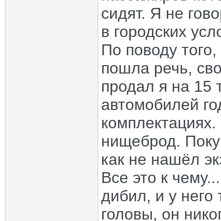
сидят. Я не гов
в городских усл
По поводу того, 
пошла речь, св
продал я на 15
автомобилей го
комплектациях.
нищеброд. Покуп
как не нашёл э
Все это к чему..
дибил, и у него 
головы, он ник