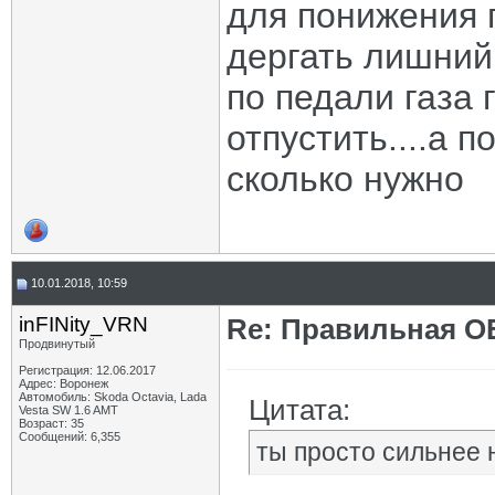
для понижения 
дергать лишний 
по педали газа г
отпустить....а 
сколько нужно
10.01.2018, 10:59
inFINity_VRN
Re: Правильная 
Продвинутый
Регистрация: 12.06.2017
Адрес: Воронеж
Автомобиль: Skoda Octavia, Lada
Цитата:
Vesta SW 1.6 AMT
Возраст: 35
Сообщений: 6,355
ты просто сильнее н