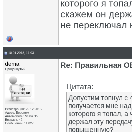
которого я топа
скажем он держа
не переключал
10.01.2018, 11:03
dema
Re: Правильная 
Продвинутый
Цитата:
Допустим топнул с 4
получается мне над
Регистрация: 25.12.2015
которого я топал, а
Адрес: Воронеж
Автомобиль: Vesta '15
Возраст: 42
держал эту передач
Сообщений: 11,027
повышенную?