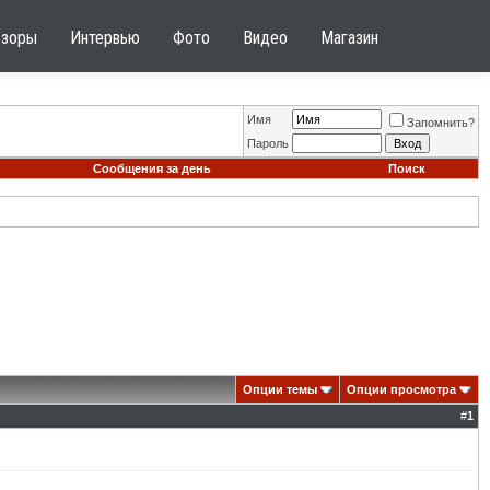
бзоры
Интервью
Фото
Видео
Магазин
Имя
Запомнить?
Пароль
Сообщения за день
Поиск
Опции темы
Опции просмотра
#
1