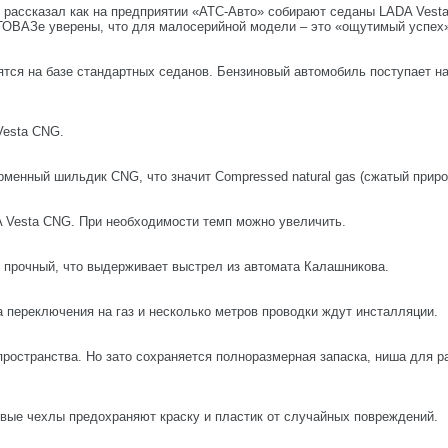
ассказал как на предприятии «АТС-Авто» собирают седаны LADA Vesta
ТОВАЗе уверены, что для малосерийной модели – это «ощутимый успех
ся на базе стандартных седанов. Бензиновый автомобиль поступает на
Vesta CNG.
менный шильдик CNG, что значит Compressed natural gas (сжатый приро
A Vesta CNG. При необходимости темп можно увеличить.
 прочный, что выдерживает выстрел из автомата Калашникова.
а переключения на газ и несколько метров проводки ждут инсталляции.
пространства. Но зато сохраняется полноразмерная запаска, ниша для 
.
вые чехлы предохраняют краску и пластик от случайных повреждений.