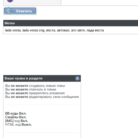
Метки
lada vesta
,
lada vesta cng
,
веста
,
автоваз
,
атс-авто
,
лада веста
Ваши права в разделе
Вы
не можете
создавать новые темы
Вы
не можете
отвечать в темах
Вы
не можете
прикреплять вложения
Вы
не можете
редактировать свои сообщения
BB коды
Вкл.
Смайлы
Вкл.
[IMG]
код
Вкл.
HTML код
Выкл.