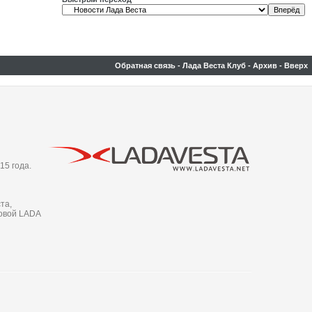
Обратная связь
-
Лада Веста Клуб
-
Архив
-
Вверх
15 года.
та,
новой LADA