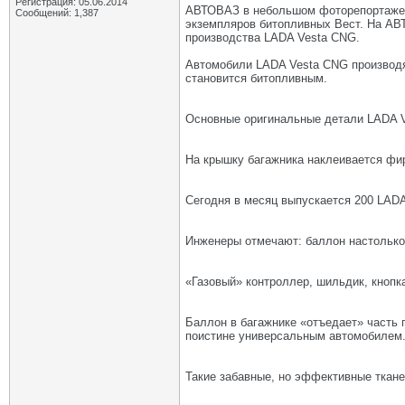
Регистрация: 05.06.2014
АВТОВАЗ в небольшом фоторепортаже р
Сообщений: 1,387
экземпляров битопливных Вест. На АВ
производства LADA Vesta CNG.
Автомобили LADA Vesta CNG производят
становится битопливным.
Основные оригинальные детали LADA 
На крышку багажника наклеивается фир
Сегодня в месяц выпускается 200 LAD
Инженеры отмечают: баллон настолько
«Газовый» контроллер, шильдик, кнопк
Баллон в багажнике «отъедает» часть 
поистине универсальным автомобилем
Такие забавные, но эффективные ткане