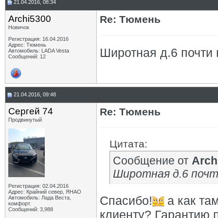
21.04.2016, 08:34
Archi5300
Re: Тюмень
Новичок
Регистрация: 16.04.2016
Адрес: Тюмень
Широтная д.6 почти
Автомобиль: LADA Vesta
Сообщений: 12
21.04.2016, 09:48
Сергей 74
Re: Тюмень
Продвинутый
Цитата:
Сообщение от
Arch
Широтная д.6 поч
Регистрация: 02.04.2016
Адрес: Крайний север, ЯНАО
Спасибо!
а как та
Автомобиль: Лада Веста,
комфорт.
Сообщений: 3,988
клиенту? Гарантию