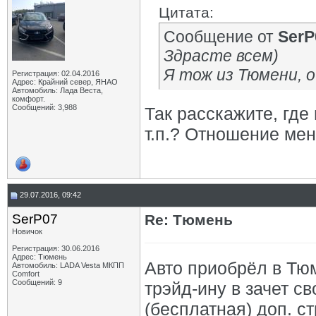
Цитата:
Сообщение от
SerP
Здрасте всем)
Я тож из Тюмени, о
Регистрация: 02.04.2016
Адрес: Крайний север, ЯНАО
Автомобиль: Лада Веста,
комфорт.
Сообщений: 3,988
Так расскажите, где
т.п.? Отношение ме
29.07.2016, 09:42
SerP07
Re: Тюмень
Новичок
Регистрация: 30.06.2016
Адрес: Тюмень
Авто приобрёл в Тюм
Автомобиль: LADA Vesta МКПП
Comfort
Сообщений: 9
трэйд-ину в зачет св
(бесплатная) доп. с