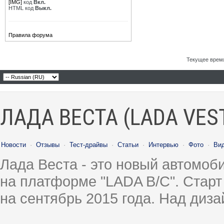
[IMG]
код
Вкл.
HTML код
Выкл.
Правила форума
Текущее врем
ЛАДА ВЕСТА (LADA VES
Новости
·
Отзывы
·
Тест-драйвы
·
Статьи
·
Интервью
·
Фото
·
Ви
Лада Веста - это новый автомо
на платформе "LADA B/C". Старт
на сентябрь 2015 года. Над диз