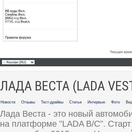
BB коды
Вкл.
Смайлы
Вкл.
[IMG]
код
Вкл.
HTML код
Выкл.
Правила форума
Текущее врем
ЛАДА ВЕСТА (LADA VES
Новости
·
Отзывы
·
Тест-драйвы
·
Статьи
·
Интервью
·
Фото
·
Ви
Лада Веста - это новый автомо
на платформе "LADA B/C". Старт