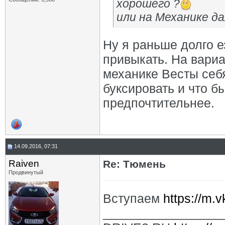
хорошего ?
или на Механике д
Ну я раньше долго е
привыкать. На вари
механике Весты себя
буксировать и что б
предпочтительнее.
14.09.2016, 07:31
Raiven
Re: Тюмень
Продвинутый
Вступаем
https://m.
_________________