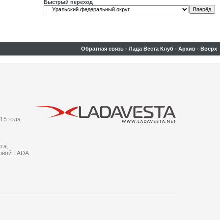
Быстрый переход
Обратная связь
-
Лада Веста Клуб
-
Архив
-
Вверх
15 года.
та,
новой LADA