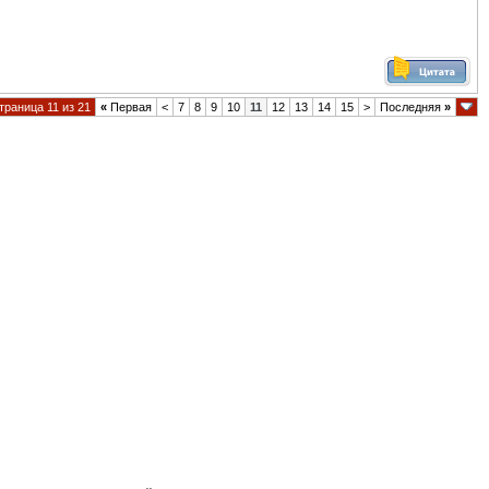
траница 11 из 21
«
Первая
<
7
8
9
10
11
12
13
14
15
>
Последняя
»