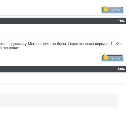
#
103
тся подвеска у Мегана помягче была. Переключение передач 1-->2 с
и тонковат
#
104