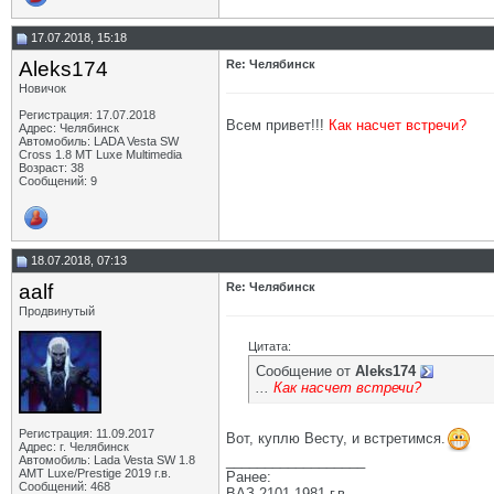
17.07.2018, 15:18
Aleks174
Re: Челябинск
Новичок
Регистрация: 17.07.2018
Всем привет!!!
Как насчет встречи?
Адрес: Челябинск
Автомобиль: LADA Vesta SW
Cross 1.8 МТ Luxe Multimedia
Возраст: 38
Сообщений: 9
18.07.2018, 07:13
aalf
Re: Челябинск
Продвинутый
Цитата:
Сообщение от
Aleks174
...
Как насчет встречи?
Регистрация: 11.09.2017
Вот, куплю Весту, и встретимся.
Адрес: г. Челябинск
__________________
Автомобиль: Lada Vesta SW 1.8
АМТ Luxe/Prestige 2019 г.в.
Ранее:
Сообщений: 468
ВАЗ 2101 1981 г.в.