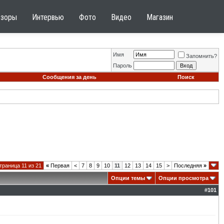
бзоры
Интервью
Фото
Видео
Магазин
Имя
Запомнить?
Пароль
Сообщения за день
Поиск
траница 11 из 21
«
Первая
<
7
8
9
10
11
12
13
14
15
>
Последняя
»
Опции темы
Опции просмотра
#
101