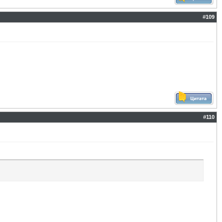
#
109
#
110