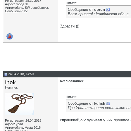
Регистрация: 28.10.2017
Цитата:
Адрес: город Че
Автомобиль: SW серебрянка.
Сообщение от
uprun
Сообщений: 22
Всем привет! Челябинская обл. г
Здрасти )))
24.04.2018, 14:50
Inok
Re: Челябинск
Новичок
Цитата:
Сообщение от
kulish
Про Урал техцентр есть какие н
спрашивай,обслуживал у них прошлое ав
Регистрация: 24.04.2018
Адрес: урал
Автомобиль: Vesta 2018