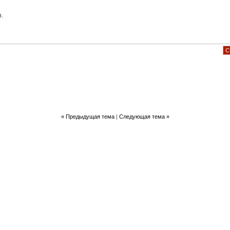
в.
С
«
Предыдущая тема
|
Следующая тема
»