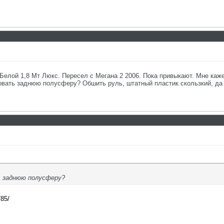
Белой 1,8 Мт Люкс. Пересел с Мегана 2 2006. Пока привыкают. Мне каже
овать заднюю полусферу? Обшить руль, штатный пластик скользкий, да 
ь заднюю полусферу?
785/