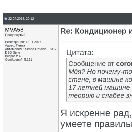
22.04.2018, 20:12
MVA58
Re: Кондиционер 
Продвинутый
Регистрация: 12.11.2017
Адрес: Пенза
Автомобиль: Skoda Octavia 1.8TSI
Цитата:
DSG Style
Возраст: 46
Сообщений: 5,131
Сообщение от
coro
Мдя? Но почему-то
стене, в машине ко
17 летней машине н
теорию и слабее зн
Я искренне рад,
умеете правиль