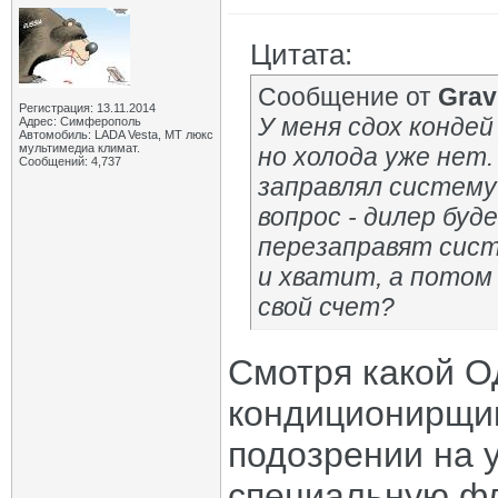
Цитата:
Сообщение от
Grav
Регистрация: 13.11.2014
У меня сдох кондей
Адрес: Симферополь
Автомобиль: LADA Vesta, МТ люкс
мультимедиа климат.
но холода уже нет
Сообщений: 4,737
заправлял систему
вопрос - дилер бу
перезаправят сист
и хватит, а потом
свой счет?
Смотря какой ОД
кондиционирщи
подозрении на 
специальную ф