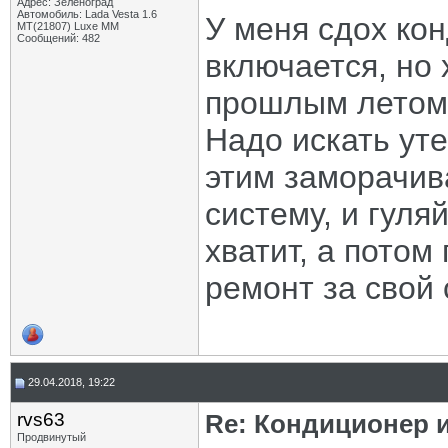
Адрес: Зеленоград
Автомобиль: Lada Vesta 1.6
У меня сдох ко
MT(21807) Luxe MM
Сообщений: 482
включается, но 
прошлым летом 
Надо искать уте
этим заморачив
систему, и гуля
хватит, а потом
ремонт за свой 
29.04.2018, 19:22
rvs63
Re: Кондиционер 
Продвинутый