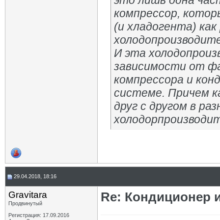
это лишь одна час
компрессор, котор
(и хладогента) как
холодопроизводите
И эта холодопроиз
зависимости от ф
компрессора и кон
системе. Причем к
друг с другом в ра
холодорпроизводит
29.04.2018, 18:16
Gravitara
Re: Кондиционер 
Продвинутый
Регистрация: 17.09.2016