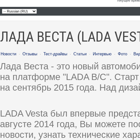
Текущее врем
ЛАДА ВЕСТА (LADA VES
Новости
·
Отзывы
·
Тест-драйвы
·
Статьи
·
Интервью
·
Фото
·
Ви
Лада Веста - это новый автомо
на платформе "LADA B/C". Старт
на сентябрь 2015 года. Над диз
LADA Vesta был впервые предст
августе 2014 года, Вы можете п
новости, узнать технические ха