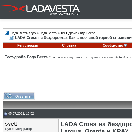
Лада Веста Клуб
>
Лада Веста
>
Тест-драйв Лада Веста
LADA Cross на бездорожье: Как с песчаной горкой справилис
Регистрация
Справка
Сообщество
Тест-драйв Лада Веста
Отчеты о пройденных тест-драйвах новой LADA Vesta.
05.07.2021, 13:52
svett
LADA Cross на бездоро
Супер Модератор
Largus, Granta и XRAY