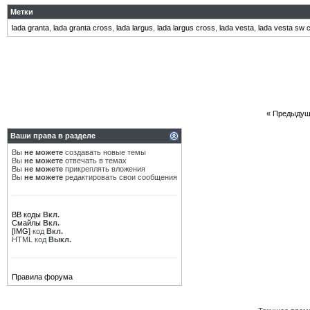
Метки
lada granta
,
lada granta cross
,
lada largus
,
lada largus cross
,
lada vesta
,
lada vesta sw 
«
Предыдущ
Ваши права в разделе
Вы
не можете
создавать новые темы
Вы
не можете
отвечать в темах
Вы
не можете
прикреплять вложения
Вы
не можете
редактировать свои сообщения
BB коды
Вкл.
Смайлы
Вкл.
[IMG]
код
Вкл.
HTML код
Выкл.
Правила форума