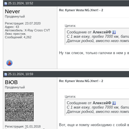
25.11.2024, 10:52
Never
Re: Купил Vesta NG.Улет! - 2
Продвинутый
Регистрация: 23.07.2020
Цитата:
Адрес: 43
Автомобиль: X-Ray Cross CVT
Сообщение от
АлексейФ
Люкс престиж.
С 1 мая езжу, пробег 7000 км, бат
Сообщений: 4,262
Датчик родной, вместо него помпа
Ну так список, только галочки в нем у 
25.11.2024, 10:59
ВЮВ
Re: Купил Vesta NG.Улет! - 2
Продвинутый
Цитата:
Сообщение от
АлексейФ
С 1 мая езжу, пробег 7000 км, бат
Датчик родной, вместо него помпа
Вот, еще и помпу необходимо с собой 
Регистрация: 31.01.2018