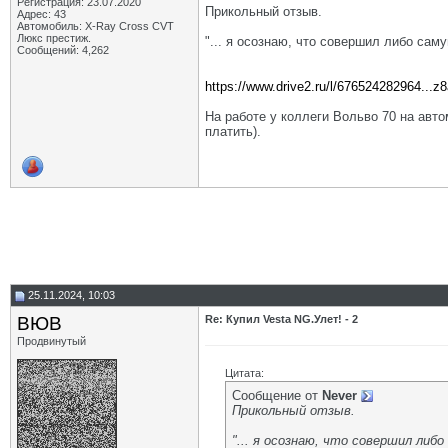
Регистрация: 23.07.2020
Прикольный отзыв.
Адрес: 43
Автомобиль: X-Ray Cross CVT
Люкс престиж.
"... я осознаю, что совершил либо сам
Сообщений: 4,262
https://www.drive2.ru/l/676524282964...
На работе у коллеги Вольво 70 на авто
платить).
25.11.2024, 10:03
ВЮВ
Re: Купил Vesta NG.Улет! - 2
Продвинутый
Цитата:
Сообщение от
Never
Прикольный отзыв.
"... я осознаю, что совершил либ