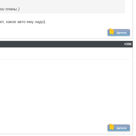
ои планы )
т, какое авто ему надо).
#
396