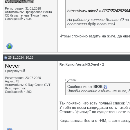
Регистрация: 31.01.2018
https://www.drive2.ru/l/67652428296
Автомобиль: Прекрасная Веста
СВ была, теперь Тигра 4 нью
Сообщений: 7,934
На работе у коллеги Вольво 70 на
состоянии буду платить).
Чтобы спокойно ездить на жиге, да ещ
25.11.2024, 10:26
Never
Re: Купил Vesta NG.Улет! - 2
Продвинутый
Регистрация: 23.07.2020
Цитата:
Адрес: 43
Автомобиль: X-Ray Cross CVT
Сообщение от
ВЮВ
Люкс престиж.
Чтобы спокойно ездить на жиге, 
Сообщений: 4,262
Так понятно, что есть полный список "л
У тебя по всем кандидатам есть такой 
Ставить "фильтр" по существенности 
Когда вышла Веста с Н4М, в сети сразу