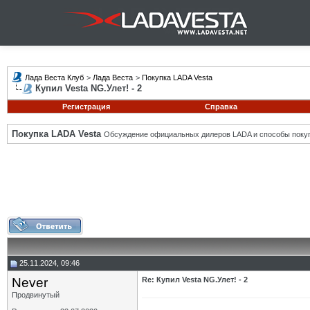
Лада Веста Клуб
>
Лада Веста
>
Покупка LADA Vesta
Купил Vesta NG.Улет! - 2
Регистрация
Справка
Покупка LADA Vesta
Обсуждение официальных дилеров LADA и способы покуп
25.11.2024, 09:46
Never
Re: Купил Vesta NG.Улет! - 2
Продвинутый