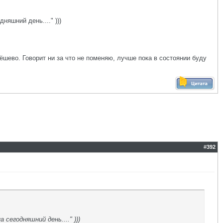
няшний день...." )))
дёшево. Говорит ни за что не поменяю, лучше пока в состоянии буду
#
392
сегодняшний день...." )))