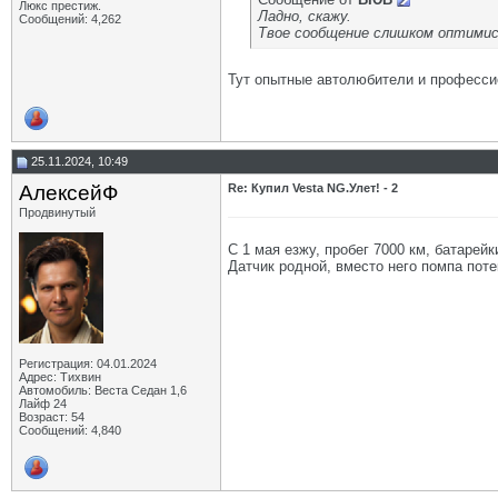
Люкс престиж.
Ладно, скажу.
Сообщений: 4,262
Твое сообщение слишком оптимис
Тут опытные автолюбители и профессион
25.11.2024, 10:49
АлексейФ
Re: Купил Vesta NG.Улет! - 2
Продвинутый
С 1 мая езжу, пробег 7000 км, батарей
Датчик родной, вместо него помпа потек
Регистрация: 04.01.2024
Адрес: Тихвин
Автомобиль: Веста Седан 1,6
Лайф 24
Возраст: 54
Сообщений: 4,840