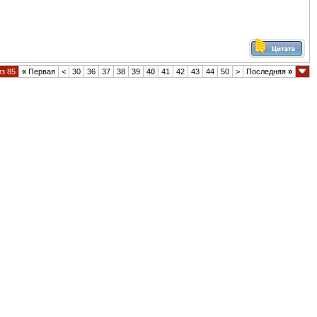
из 85
«
Первая
<
30
36
37
38
39
40
41
42
43
44
50
>
Последняя
»