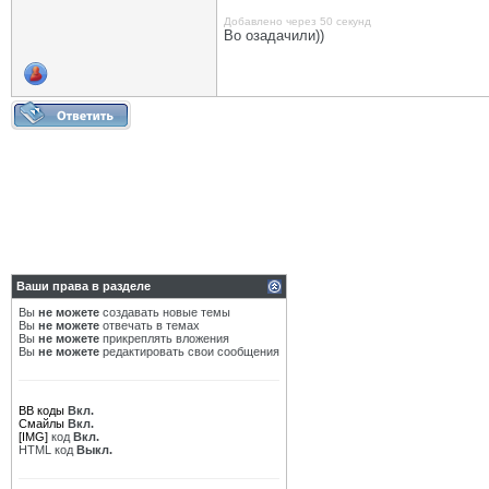
Добавлено через 50 секунд
Во озадачили))
Ваши права в разделе
Вы
не можете
создавать новые темы
Вы
не можете
отвечать в темах
Вы
не можете
прикреплять вложения
Вы
не можете
редактировать свои сообщения
BB коды
Вкл.
Смайлы
Вкл.
[IMG]
код
Вкл.
HTML код
Выкл.