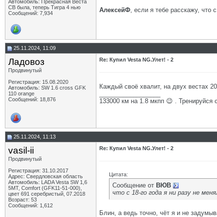
Автомобиль: Прекрасная Веста
СВ была, теперь Тигра 4 нью
АлексейФ
, если я тебе расскажу, что 
Сообщений: 7,934
25.11.2024, 11:09
Ладовоз
Re: Купил Vesta NG.Улет! - 2
Продвинутый
Регистрация: 15.08.2020
Каждый своё хвалит, на двух вестах 20
Автомобиль: SW 1.6 cross GFK
__________________
110 orange
Сообщений: 18,876
133000 км на 1.8 мкпп 😉 . Тренируйся 
25.11.2024, 11:13
vasil-ii
Re: Купил Vesta NG.Улет! - 2
Продвинутый
Регистрация: 31.10.2017
Цитата:
Адрес: Свердловская область
Автомобиль: LADA Vesta SW 1,6
Сообщение от
ВЮВ
5МТ, Comfort (GFK11-51-000),
что с 18-го года я ни разу не мен
цвет 691 серебристый, 07.2018
Возраст: 53
Сообщений: 1,612
Блин, а ведь точно, чёт я и не задумыв