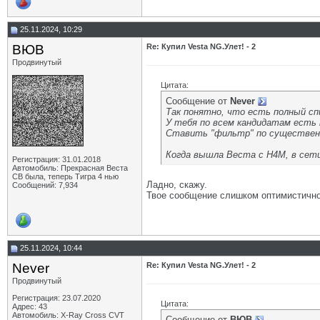
25.11.2024, 10:29
ВЮВ
Re: Купил Vesta NG.Улет! - 2
Продвинутый
Цитата:
Сообщение от
Never
Так понятно, что есть полный спи
У тебя по всем кандидатам есть 
Ставить "фильтр" по существен
Когда вышла Веста с Н4М, в сети 
Регистрация: 31.01.2018
Автомобиль: Прекрасная Веста
СВ была, теперь Тигра 4 нью
Ладно, скажу.
Сообщений: 7,934
Твое сообщение слишком оптимистичное
25.11.2024, 10:44
Never
Re: Купил Vesta NG.Улет! - 2
Продвинутый
Регистрация: 23.07.2020
Цитата:
Адрес: 43
Автомобиль: X-Ray Cross CVT
Сообщение от
ВЮВ