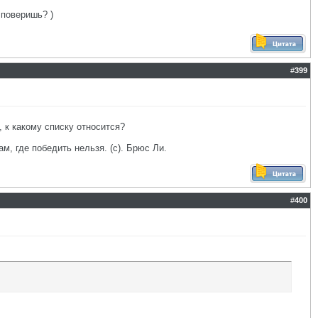
 поверишь? )
#
399
, к какому списку относится?
ам, где победить нельзя. (с). Брюс Ли.
#
400