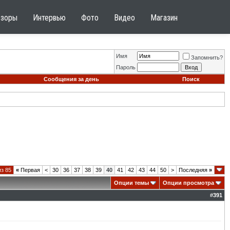
бзоры
Интервью
Фото
Видео
Магазин
Имя
Запомнить?
Пароль
Сообщения за день
Поиск
из 85
«
Первая
<
30
36
37
38
39
40
41
42
43
44
50
>
Последняя
»
Опции темы
Опции просмотра
#
391