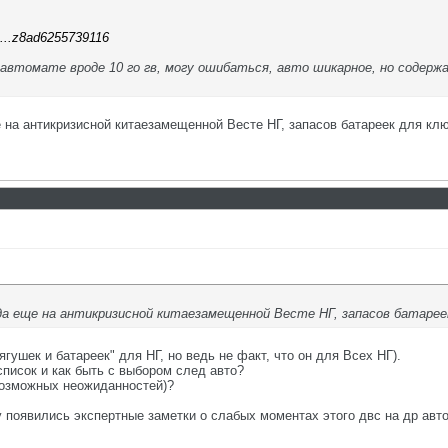
4...z8ad6255739116
 автомате вроде 10 го гв, могу ошибаться, авто шикарное, но содержа
е на антикризисной китаезамещенной Весте НГ, запасов батареек для кл
да еще на антикризисной китаезамещенной Весте НГ, запасов батарее
ягушек и батареек" для НГ, но ведь не факт, что он для Всех НГ).
список и как быть с выбором след авто?
возможных неожиданностей)?
 появились экспертные заметки о слабых моментах этого двс на др авто,