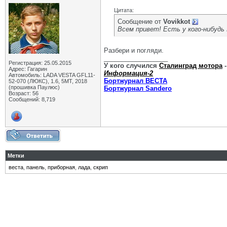
Цитата:
Сообщение от
Vovikkot
Всем привет! Есть у кого-нибудь
Разбери и погляди.
__________________
Регистрация: 25.05.2015
У кого случился
Сталинград мотора
-
Адрес: Гагарин
Информация-2
Автомобиль: LADA VESTA GFL11-
Бортжурнал ВЕСТА
52-070 (ЛЮКС), 1.6, 5МТ, 2018
(прошивка Паулюс)
Бортжурнал Sandero
Возраст: 56
Сообщений: 8,719
Метки
веста
,
панель
,
приборная
,
лада
,
скрип