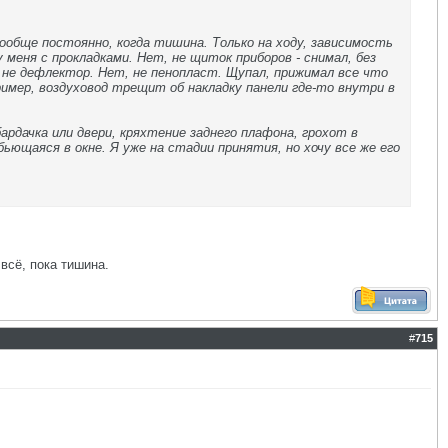
ообще постоянно, когда тишина. Только на ходу, зависимость
 меня с прокладками. Нет, не щиток приборов - снимал, без
 не дефлектор. Нет, не пенопласт. Щупал, прижимал все что
ример, воздуховод трещит об накладку панели где-то внутри в
ардачка или двери, кряхтение заднего плафона, грохот в
ьющаяся в окне. Я уже на стадии принятия, но хочу все же его
 всё, пока тишина.
#
715