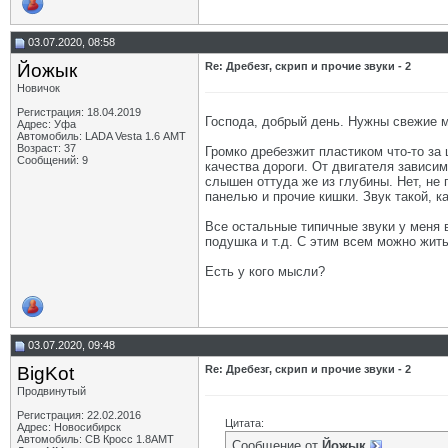
03.07.2020, 08:58
Йожык
Re: Дребезг, скрип и прочие звуки - 2
Новичок
Регистрация: 18.04.2019
Господа, добрый день. Нужны свежие 
Адрес: Уфа
Автомобиль: LADA Vesta 1.6 АМТ
Возраст: 37
Громко дребезжит пластиком что-то за 
Сообщений: 9
качества дороги. От двигателя зависимо
слышен оттуда же из глубины. Нет, не
панелью и прочие кишки. Звук такой, к
Все остальные типичные звуки у меня в
подушка и т.д. С этим всем можно жить
Есть у кого мысли?
03.07.2020, 09:48
BigKot
Re: Дребезг, скрип и прочие звуки - 2
Продвинутый
Регистрация: 22.02.2016
Цитата:
Адрес: Новосибирск
Автомобиль: СВ Кросс 1.8АМТ
Сообщение от
Йожык