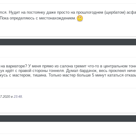
ёлся. Нудит на постоянку даже просто на прошлогоднем (щербатом) асфал
а. Пока определяюсь с местонахождением.
 на вариаторе? У меня прямо из салона гремит что-то в центральном тонн
вук идёт с правой стороны тоннеля. Думал бардачок, весь проклеил ниче
жусь с мастером, тишина. Только мастер больше 5 минут кататься отказы
07.2020 в
23:48
.