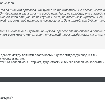
жие мысли.
то за щитком приборов, как будто за тахометром. Не всегда, когда в
От двигателя зависимости вроде нет. Нет, не колодцы, они с завода у
иво слышен оттуда же из глубины. Нет, не пластик за щитком. Нет,
лей, разъемы под панелью и прочие кишки. Звук такой, как будто, нап
еня в комплекте - кряхтение кузова, дребезг где-то справа в районе б
 этим всем можно жить, а вот описанный треск раздражает как муха, б
в дебрях между всякими пластиковыми деталями(воздуховод и т.п.).
а месяц выявлял.
 тяги от колесиков к шторкам, туда смазки с тех же колесиков заложил и
козырёк?