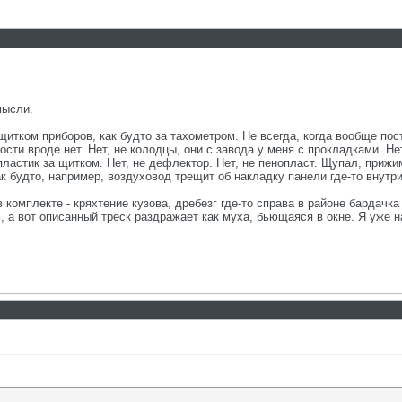
мысли.
щитком приборов, как будто за тахометром. Не всегда, когда вообще пост
сти вроде нет. Нет, не колодцы, они с завода у меня с прокладками. Нет
 пластик за щитком. Нет, не дефлектор. Нет, не пенопласт. Щупал, приж
ак будто, например, воздуховод трещит об накладку панели где-то внутри
 комплекте - кряхтение кузова, дребезг где-то справа в районе бардачка
, а вот описанный треск раздражает как муха, бьющаяся в окне. Я уже на