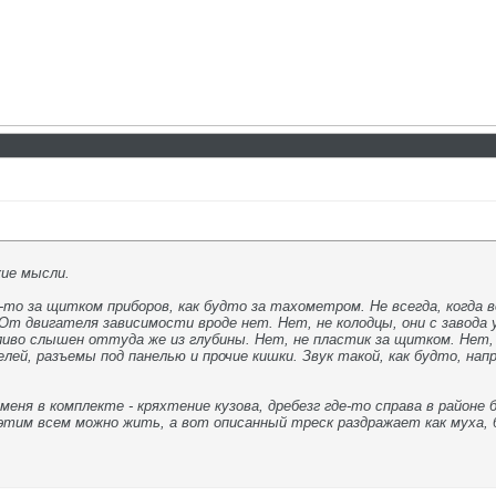
жие мысли.
то за щитком приборов, как будто за тахометром. Не всегда, когда в
От двигателя зависимости вроде нет. Нет, не колодцы, они с завода у
иво слышен оттуда же из глубины. Нет, не пластик за щитком. Нет,
лей, разъемы под панелью и прочие кишки. Звук такой, как будто, нап
еня в комплекте - кряхтение кузова, дребезг где-то справа в районе б
 этим всем можно жить, а вот описанный треск раздражает как муха, б