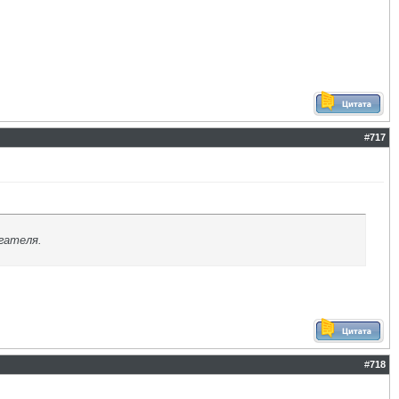
#
717
гателя.
#
718