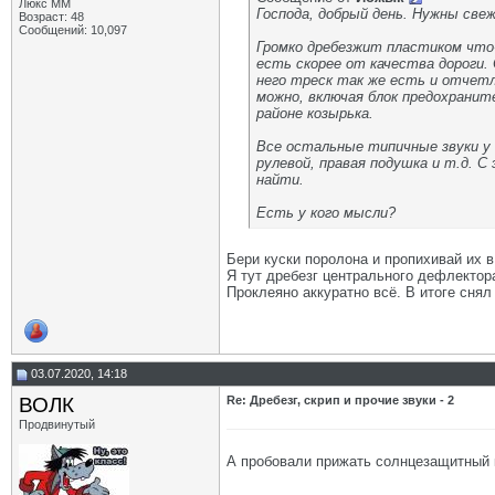
Люкс ММ
Господа, добрый день. Нужны све
Возраст: 48
Сообщений: 10,097
Громко дребезжит пластиком что-
есть скорее от качества дороги. 
него треск так же есть и отчетл
можно, включая блок предохраните
районе козырька.
Все остальные типичные звуки у м
рулевой, правая подушка и т.д. С
найти.
Есть у кого мысли?
Бери куски поролона и пропихивай их 
Я тут дребезг центрального дефлектор
Проклеяно аккуратно всё. В итоге снял
03.07.2020, 14:18
ВОЛК
Re: Дребезг, скрип и прочие звуки - 2
Продвинутый
А пробовали прижать солнцезащитный 