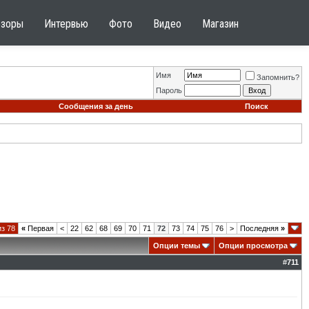
бзоры
Интервью
Фото
Видео
Магазин
Имя
Запомнить?
Пароль
Сообщения за день
Поиск
из 78
«
Первая
<
22
62
68
69
70
71
72
73
74
75
76
>
Последняя
»
Опции темы
Опции просмотра
#
711