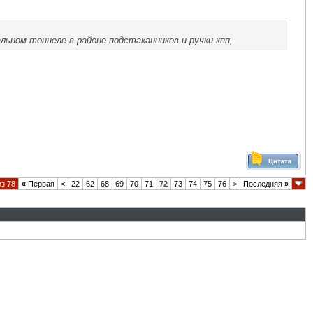
льном тоннеле в районе подстаканников и ручки кпп,
из 78
«
Первая
<
22
62
68
69
70
71
72
73
74
75
76
>
Последняя
»