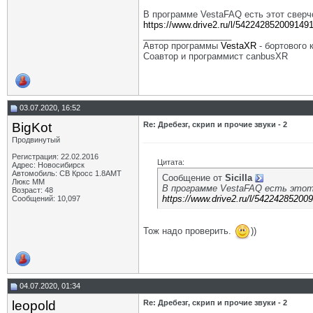
В программе VestaFAQ есть этот сверч
https://www.drive2.ru/l/542242852009149
__________________
Автор программы
VestaXR
- бортового
Соавтор и программист canbusXR
03.07.2020, 16:52
BigKot
Re: Дребезг, скрип и прочие звуки - 2
Продвинутый
Регистрация: 22.02.2016
Цитата:
Адрес: Новосибирск
Автомобиль: СВ Кросс 1.8АМТ
Сообщение от
Sicilla
Люкс ММ
В программе VestaFAQ есть этот
Возраст: 48
https://www.drive2.ru/l/54224285200
Сообщений: 10,097
Тож надо проверить.
))
04.07.2020, 01:34
leopold
Re: Дребезг, скрип и прочие звуки - 2