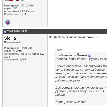
Регистрация: 05.10.2016
Адрес: МО
Автомобиль: LADA Vesta
Сообщений: 2,774
03.07.2020, 14:42
Sicilla
Re: Дребезг, скрип и прочие звуки - 2
Продвинутый
Регистрация: 02.01.2017
Цитата:
Адрес: г.Пермь
Автомобиль: Vesta NG Cross SW
Сообщение от
Йожык
2024
Господа, добрый день. Нужны све
Сообщений: 1,867
Громко дребезжит пластиком что-
есть скорее от качества дороги. 
него треск так же есть и отчетл
можно, включая блок предохраните
районе козырька.
Все остальные типичные звуки у м
рулевой, правая подушка и т.д. С
найти.
Есть у кого мысли?