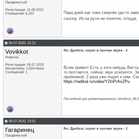
Продвинутый
Регистрация: 11.08.2019
Пара дней как тоже сверчёк где-то зав
Сообщений: 6,163
салону. Из-за руля не понятно, откуд
06.07.2020, 23:21
Vovikkot
Re: Дребезг, скрип и прочие звуки - 2
Новичок
Регистрация: 06.07.2020
Всем привет! Есть у кого-нибудь Веста
Автомобиль: LADA Vesta
то болтается, сейчас звук усилился. З
Сообщений: 1
проблемой, 2 раза уже ездил к ним. Са
https://radikal.ru/video/Y2InPrAsZPu
Последний раз редактировалось Vovikkot; 06.
06.07.2020, 23:51
Гагаринец
Re: Дребезг, скрип и прочие звуки - 2
Продвинутый