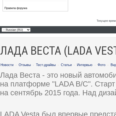
Правила форума
Текущее врем
ЛАДА ВЕСТА (LADA VES
Новости
·
Отзывы
·
Тест-драйвы
·
Статьи
·
Интервью
·
Фото
·
Ви
Лада Веста - это новый автомо
на платформе "LADA B/C". Старт
на сентябрь 2015 года. Над диз
LADA Vesta был впервые предст