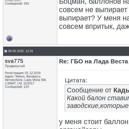
Боцман, баллонов на
Cross 2017
Сообщений: 190
совсем не выпирает
выпирает? У меня на
совсем впритык, да
09.09.2020, 12:31
sva775
Re: ГБО на Лада Веста 
Продвинутый
Регистрация: 01.12.2016
Адрес: Минск, Беларусь
Цитата:
Автомобиль: Lada Vesta SW,
1.8AMT, LM, 11/2017
Сообщений: 124
Сообщение от
Кад
Какой балон стави
заводские,которые
у меня стоит баллон