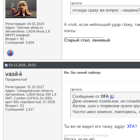
Цитата:
отсюда сразу же вопрос - нахрена?
Регистрация: 04.01.2019
А чтоб, если небольшой удар сбоку, т
Адрес: Омская область
понты.
Автомобиль: LADA Vesta 1,6
МКПП комфорт
__________________
Возраст: 65
Старый стал, ленивый
Сообщений: 3,604
03.11.2025, 19:51
vasil-ii
Re: Sw синий лайнер
Продвинутый
Регистрация: 31.10.2017
Цитата:
Адрес: Свердловская область
Автомобиль: LADA Vesta SW 1,6
Сообщение от
OFA
5МТ, Comfort (GFK11-51-000),
Дело конечно хозяйское, но стан
цвет 691 серебристый, 07.2018
дисков, шин и тормозов нужно кр
Возраст: 53
Сообщений: 1,617
Чисто имхо конечно, повторюсь, 
Ты же не видел его тачку, вдруг
ЭТА
?
Добавлено через 33 секунды
Шутка, если чё)