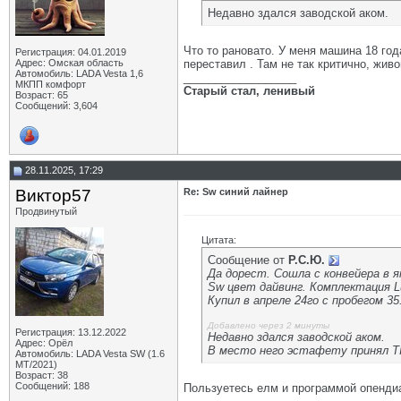
Недавно здался заводской аком.
Что то рановато. У меня машина 18 го
Регистрация: 04.01.2019
Адрес: Омская область
переставил . Там не так критично, жив
Автомобиль: LADA Vesta 1,6
__________________
МКПП комфорт
Старый стал, ленивый
Возраст: 65
Сообщений: 3,604
28.11.2025, 17:29
Виктор57
Re: Sw синий лайнер
Продвинутый
Цитата:
Сообщение от
Р.С.Ю.
Да дорест. Сошла с конвейера в я
Sw цвет дайвинг. Комплектация Lu
Купил в апреле 24го с пробегом 35
Добавлено через 2 минуты
Регистрация: 13.12.2022
Недавно здался заводской аком.
Адрес: Орёл
В место него эстафету принял 
Автомобиль: LADA Vesta SW (1.6
МТ/2021)
Возраст: 38
Сообщений: 188
Пользуетесь елм и программой опендиа