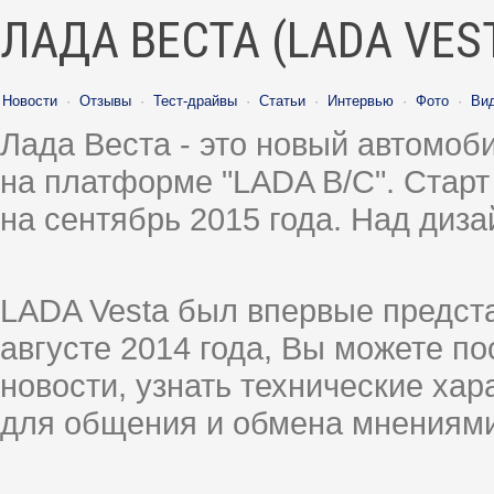
ЛАДА ВЕСТА (LADA VES
Новости
·
Отзывы
·
Тест-драйвы
·
Статьи
·
Интервью
·
Фото
·
Ви
Лада Веста - это новый автомо
на платформе "LADA B/C". Старт
на сентябрь 2015 года. Над диз
LADA Vesta был впервые предст
августе 2014 года, Вы можете п
новости, узнать технические ха
для общения и обмена мнениями