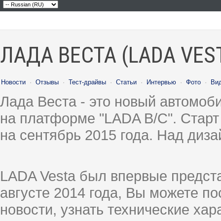
ЛАДА ВЕСТА (LADA VES
Новости
·
Отзывы
·
Тест-драйвы
·
Статьи
·
Интервью
·
Фото
·
Ви
Лада Веста - это новый автомо
на платформе "LADA B/C". Старт
на сентябрь 2015 года. Над диз
LADA Vesta был впервые предст
августе 2014 года, Вы можете п
новости, узнать технические ха