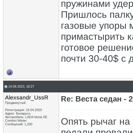
пружинами удер
Пришлось палку
газовые упоры 
примастырить ка
готовое решение
почти 30-40$ с 
14.06.2023, 18:27
Alexsandr_UssR
Re: Веста седан - 2
Продвинутый
Регистрация: 16.04.2020
Адрес: Беларусь
Автомобиль: LADA Vesta SE
Опять рычаг на 
Comfort Winter
Сообщений: 1,200
педали провалил