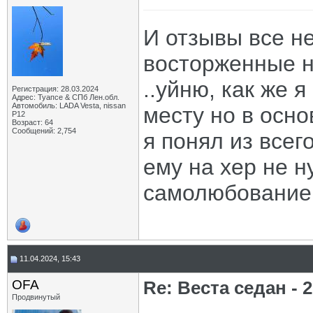
И отзывы все н
восторженные н
..уйню, как же я
Регистрация: 28.03.2024
Адрес: Туапсе & СПб Лен.обл.
Автомобиль: LADA Vesta, nissan
месту но в осно
P12
Возраст: 64
Сообщений: 2,754
я понял из всего
ему на хер не н
самолюбование
11.04.2024, 15:43
OFA
Re: Веста седан - 2
Продвинутый