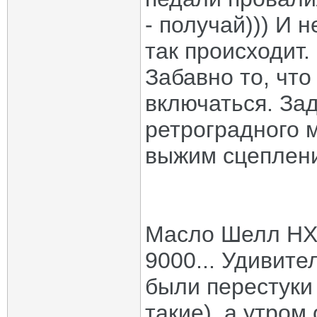
- получай))) И н
так происходит.
Забавно то, что
включаться. Зад
ретроградного 
выжим сцепления
Масло Шелл HX8
9000... Удивите
были перестуки
такие), а утром