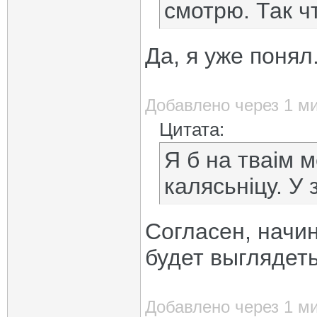
смотрю. Так ч
Да, я уже понял
Добавлено через 1 м
Цитата:
Я б на тваім 
калясьніцу. У 
Согласен, начин
будет выглядет
Добавлено через 1 м