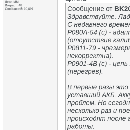
Люкс ММ
Возраст: 48
Сообщение от
BK2
Сообщений: 10,097
Здравствуйте. Лада
С недавнего време
P080A-54 (c) - ада
(отсутствие калиб
P0811-79 - чрезмер
некорректна).
P0901-4B (c) - цеп
(перегрев).
В первые разы это 
уставший АКБ. Акк
проблем. Но сегод
несколько раз и по
происходят после а
работы.