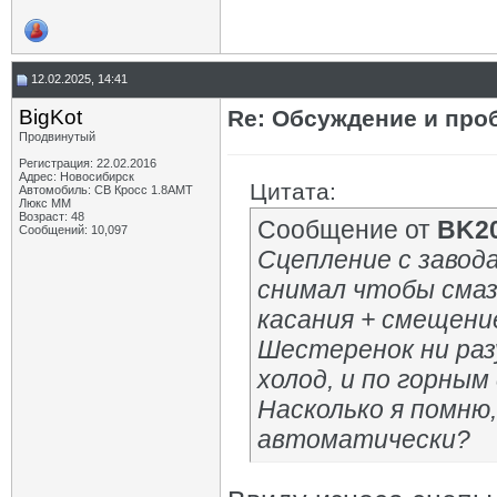
12.02.2025, 14:41
BigKot
Re: Обсуждение и про
Продвинутый
Регистрация: 22.02.2016
Адрес: Новосибирск
Цитата:
Автомобиль: СВ Кросс 1.8АМТ
Люкс ММ
Возраст: 48
Сообщение от
BK2
Сообщений: 10,097
Сцепление с завода
снимал чтобы смаз
касания + смещение
Шестеренок ни разу
холод, и по горным
Насколько я помню
автоматически?