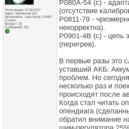
P080A-54 (c) - ада
(отсутствие калибров
Регистрация: 07.09.2017
Адрес: Кировская обл.
Автомобиль: Lada Vesta 1.8 AMT
P0811-79 - чрезмерн
Comfort
Возраст: 35
некорректна).
Сообщений: 131
P0901-4B (c) - цепь
(перегрев).
В первые разы это с
уставший АКБ. Акку
проблем. Но сегодн
несколько раз и пое
происходят после ав
Когда стал читать о
опендиага (сделанн
обратил внимание на
шим-регулятора 25%