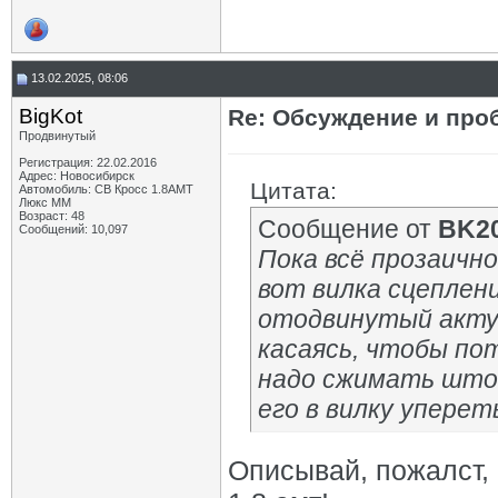
13.02.2025, 08:06
BigKot
Re: Обсуждение и про
Продвинутый
Регистрация: 22.02.2016
Адрес: Новосибирск
Цитата:
Автомобиль: СВ Кросс 1.8АМТ
Люкс ММ
Возраст: 48
Сообщение от
BK2
Сообщений: 10,097
Пока всё прозаичн
вот вилка сцеплен
отодвинутый акту
касаясь, чтобы по
надо сжимать што
его в вилку уперет
Описывай, пожалст, 