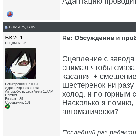
Адаптацию проводит
12.02.2025, 14:05
BK201
Re: Обсуждение и про
Продвинутый
Сцепление с завода 
снимал чтобы смаза
касания + смещение 
Шестеренок ни разу н
Регистрация: 07.09.2017
Адрес: Кировская обл.
Автомобиль: Lada Vesta 1.8 AMT
холод, и по горным 
Comfort
Возраст: 35
Насколько я помню, 
Сообщений: 131
автоматически?
Последний раз редакти