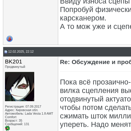
Ввиду износа сцепы 
Попробуй физически
карсканером.
А то мож уже и сцепе
12.02.2025, 22:12
BK201
Re: Обсуждение и про
Продвинутый
Пока всё прозаично-
вилка сцепления вы
отодвинутый актуато
чтобы потом сделать
Регистрация: 07.09.2017
Адрес: Кировская обл.
Автомобиль: Lada Vesta 1.8 AMT
сжимать шток миллим
Comfort
Возраст: 35
упереть. Надо меня
Сообщений: 131