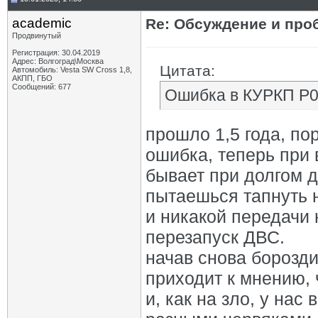
academic
Re: Обсуждение и про
Продвинутый
Регистрация: 30.04.2019
Адрес: Волгоград\Москва
Цитата:
Автомобиль: Vesta SW Cross 1,8,
АКПП, ГБО
Сообщений: 677
Ошибка в КУРКП Р0
прошло 1,5 года, по
ошибка, теперь при в
бывает при долгом д
пытаешься тапнуть н
и никакой передачи 
перезапуск ДВС.
начав снова борозди
приходит к мнению, 
и, как на зло, у нас