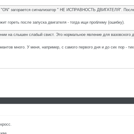
и "ON" загорается сигнализатор " НЕ ИСПРАВНОСТЬ ДВИГАТЕЛЯ". После з
жит гореть после запуска двигателя - тогда ищи проблему (ошибку).
ении на слышен слабый свист. Это нормальное явление для вазовского д
риантов много. У меня, например, с самого первого дня и до сих пор - т
кросс.
кве.