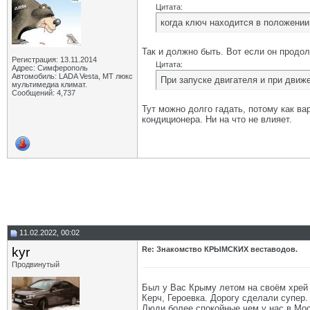
Цитата:
когда ключ находится в положени
Так и должно быть. Вот если он продол
Регистрация: 13.11.2014
Цитата:
Адрес: Симферополь
Автомобиль: LADA Vesta, МТ люкс
При запуске двигателя и при движ
мультимедиа климат.
Сообщений: 4,737
Тут можно долго гадать, потому как ва
кондиционера. Ни на что не влияет.
11.02.2022, 00:02
kyr
Re: Знакомство КРЫМСКИХ веставодов.
Продвинутый
Был у Вас Крыму летом на своём хрей 
Керч, Героевка. Дорогу сделали супер.
Люди более спокойные чем у нас в Мос