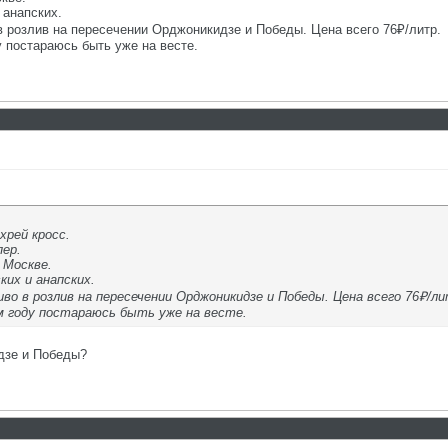
 анапских.
 розлив на пересечении Орджоникидзе и Победы. Цена всего 76₽/литр.
у постараюсь быть уже на весте.
хрей кросс.
пер.
 Москве.
их и анапских.
во в розлив на пересечении Орджоникидзе и Победы. Цена всего 76₽/ли
м году постараюсь быть уже на весте.
дзе и Победы?