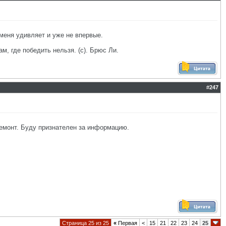
о меня удивляет и уже не впервые.
ам, где победить нельзя. (с). Брюс Ли.
#
247
ремонт. Буду признателен за информацию.
Страница 25 из 25
«
Первая
<
15
21
22
23
24
25