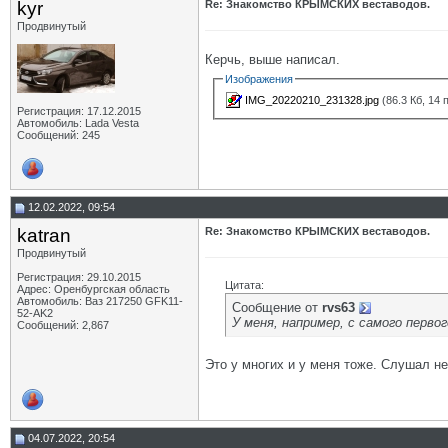
kyr
Re: Знакомство КРЫМСКИХ веставодов.
Продвинутый
Керчь, выше написал.
Изображения
IMG_20220210_231328.jpg
(86.3 Кб, 14
Регистрация: 17.12.2015
Автомобиль: Lada Vesta
Сообщений: 245
12.02.2022, 09:54
katran
Re: Знакомство КРЫМСКИХ веставодов.
Продвинутый
Регистрация: 29.10.2015
Цитата:
Адрес: Оренбургская область
Автомобиль: Ваз 217250 GFK11-
Сообщение от
rvs63
52-AK2
У меня, например, с самого перво
Сообщений: 2,867
Это у многих и у меня тоже. Слушал не
04.07.2022, 20:54