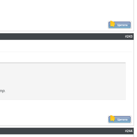
#
243
тр.
#
244