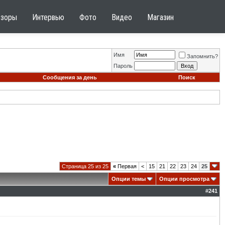
бзоры
Интервью
Фото
Видео
Магазин
Имя
Запомнить?
Пароль
Сообщения за день
Поиск
Страница 25 из 25
«
Первая
<
15
21
22
23
24
25
Опции темы
Опции просмотра
#
241