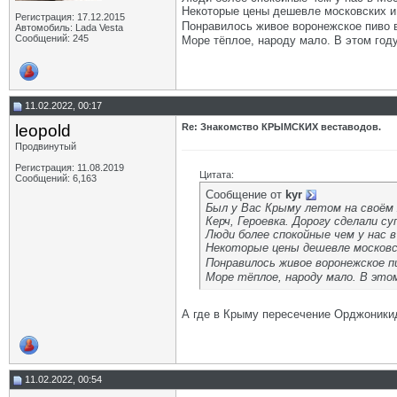
Некоторые цены дешевле московских и
Регистрация: 17.12.2015
Понравилось живое воронежское пиво в
Автомобиль: Lada Vesta
Сообщений: 245
Море тёплое, народу мало. В этом год
11.02.2022, 00:17
leopold
Re: Знакомство КРЫМСКИХ веставодов.
Продвинутый
Регистрация: 11.08.2019
Цитата:
Сообщений: 6,163
Сообщение от
kyr
Был у Вас Крыму летом на своём 
Керч, Героевка. Дорогу сделали су
Люди более спокойные чем у нас в
Некоторые цены дешевле московск
Понравилось живое воронежское пи
Море тёплое, народу мало. В это
А где в Крыму пересечение Орджоники
11.02.2022, 00:54