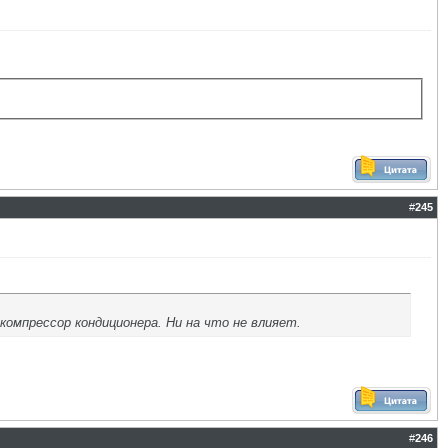
#
245
 компрессор кондиционера. Ни на что не влияет.
#
246