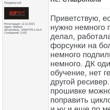
Продвинутый
Приветствую, е
Регистрация: 12.12.2015
нужно немного 
Адрес: Майкоп
Автомобиль: ЭЛАНТРА и Ха-5
Сообщений: 2,015
делал, работал
форсунки на бо
немного подпил
немного. ДК оди
обучение, нет г
другой ресивер
прошивке можно
поправить цикло
и ну и еще по 