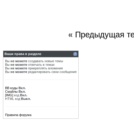
«
Предыдущая т
Ваши права в разделе
Вы
не можете
создавать новые темы
Вы
не можете
отвечать в темах
Вы
не можете
прикреплять вложения
Вы
не можете
редактировать свои сообщения
BB коды
Вкл.
Смайлы
Вкл.
[IMG]
код
Вкл.
HTML код
Выкл.
Правила форума