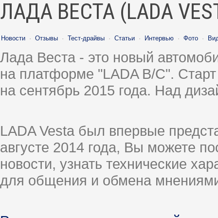
ЛАДА ВЕСТА (LADA VES
Новости
·
Отзывы
·
Тест-драйвы
·
Статьи
·
Интервью
·
Фото
·
Ви
Лада Веста - это новый автомо
на платформе "LADA B/C". Старт
на сентябрь 2015 года. Над диз
LADA Vesta был впервые предст
августе 2014 года, Вы можете п
новости, узнать технические ха
для общения и обмена мнениями