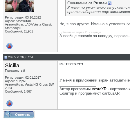
Сообщение от
Ризван
У меня по умолчанию запускается
при вкл габаритов еще затемняет
Регистрация: 03.10.2022
Адрес: Казахстан
Не, я про другое. Именно в условиях 
Автомобиль: LADA Vesta Classic
Start седан
Сообщений: 11,951
Добавлено через 23 секунды
А вообще спасибо за наводку, пороюсь
28.05.2026, 07:54
Sicilla
Re: TEYES CC3
Продвинутый
Регистрация: 02.01.2017
У меня в приложении экран автоматиче
Адрес: г.Пермь
__________________
Автомобиль: Vesta NG Cross SW
2024
Автор программы
VestaXR
- бортового
Сообщений: 1,867
Соавтор и программист canbusXR