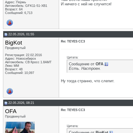
Адрес: Пермь
И ничего с ней не случится!
Автомобиль: GFK11-51-ХВ1
Возраст: 64
Сообщений: 6,713
22.05.2026, 01:55
BigKot
Re: TEYES CC3
Продвинутый
Регистрация: 22.02.2016
Цитата:
Адрес: Новосибирск
Автомобиль: СВ Кросс 1.8АМТ
Сообщение от
OFA
Люкс ММ
Есть. Настроен.
Возраст: 48
Сообщений: 10,097
Ну тогда странно, что слепит.
22.05.2026, 08:21
OFA
Re: TEYES CC3
Продвинутый
Цитата:
Сообщение от
BigKot