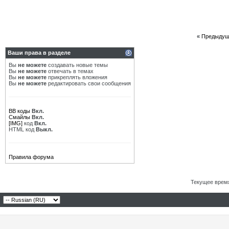
«
Предыдущ
Ваши права в разделе
Вы
не можете
создавать новые темы
Вы
не можете
отвечать в темах
Вы
не можете
прикреплять вложения
Вы
не можете
редактировать свои сообщения
BB коды
Вкл.
Смайлы
Вкл.
[IMG]
код
Вкл.
HTML код
Выкл.
Правила форума
Текущее врем