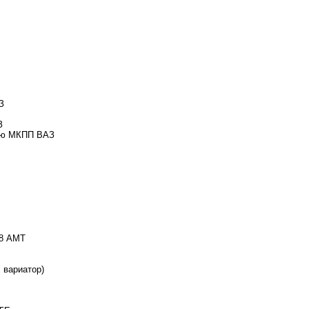
З
З
ную МКПП ВАЗ
,8 АМТ
, вариатор)