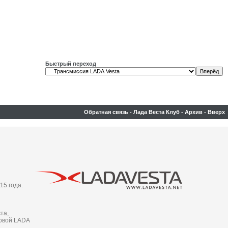
Быстрый переход
Обратная связь
-
Лада Веста Клуб
-
Архив
-
Вверх
15 года.
та,
новой LADA