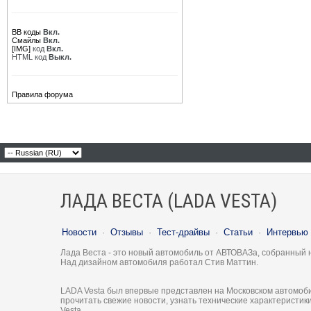
BB коды
Вкл.
Смайлы
Вкл.
[IMG]
код
Вкл.
HTML код
Выкл.
Правила форума
ЛАДА ВЕСТА (LADA VESTA)
Новости
·
Отзывы
·
Тест-драйвы
·
Статьи
·
Интервью
Лада Веста - это новый автомобиль от АВТОВАЗа, собранный 
Над дизайном автомобиля работал Стив Маттин.
LADA Vesta был впервые представлен на Московском автомоби
прочитать свежие новости, узнать технические характеристи
Vesta.