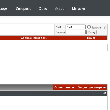
бзоры
Интервью
Фото
Видео
Магазин
Имя
Запомнить?
Пароль
Сообщения за день
Поиск
Опции темы
Опции просмотра
#
1