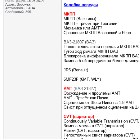
Регистрация: 18.06.2014
Адрес: Воронеж
Коробка передач
Автомобиль: LADA
Сообщений: 395
МКПП
МКПП (Все типы)
МКПП - Трясёт при Трогании
Механика или АМТ?
Сравнение МКПП Вазовской и Рено
ВАЗ-21807 (ВАЗ)
Плохо включаются передачи МКПП ВА
Тугой ход рычага МКПП ВАЗ
Блокировка дифференциала МКПП ВА
Замена 5-ой передачи на более длин
JR5 (Renault)
6MF23F (6МТ, WLY)
АМТ
(ВАЗ-21827)
Обсуждение и проблемы АМТ
АМТ - Трясёт как Пазик
Сцепление от Шеви-Нивы на 1.8 АМТ
Свист при отпущенном сцеплении на 1
CVT (вариатор)
Continuously Variable Transmission (CVT
Замена масла в CVT (вариатор)
Рывки (CVT, вариатор)
Непостоянный свист вариатора (CVT)