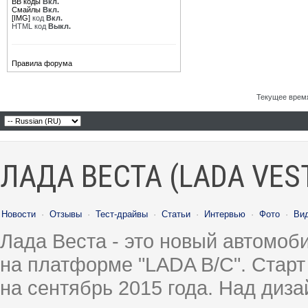
BB коды
Вкл.
Смайлы
Вкл.
[IMG]
код
Вкл.
HTML код
Выкл.
Правила форума
Текущее врем
ЛАДА ВЕСТА (LADA VES
Новости
·
Отзывы
·
Тест-драйвы
·
Статьи
·
Интервью
·
Фото
·
Ви
Лада Веста - это новый автомо
на платформе "LADA B/C". Старт
на сентябрь 2015 года. Над диз