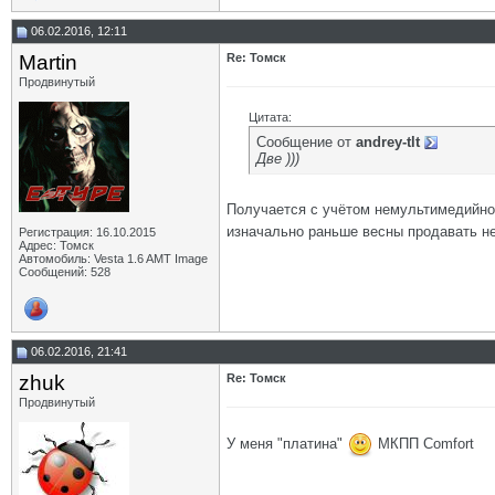
06.02.2016, 12:11
Martin
Re: Томск
Продвинутый
Цитата:
Сообщение от
andrey-tlt
Две )))
Получается с учётом немультимедийно
изначально раньше весны продавать н
Регистрация: 16.10.2015
Адрес: Томск
Автомобиль: Vesta 1.6 AMT Image
Сообщений: 528
06.02.2016, 21:41
zhuk
Re: Томск
Продвинутый
У меня "платина"
МКПП Comfort