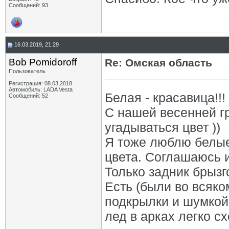
Сообщений: 93
16.03.2019, 21:29
Bob Pomidoroff
Re: Омская область
Пользователь
Регистрация: 08.03.2018
Автомобиль: LADA Vesta
Белая - красавица!!!
Сообщений: 52
С нашей весенней г
угадываться цвет ))
Я тоже люблю белые
цвета. Соглашаюсь и
Только задник брызг
Есть (были во всяко
подкрылки и шумкой
лед в арках легко сх