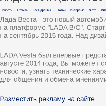
Новости
·
Отзывы
·
Тест-драйвы
·
Статьи
·
Интервью
·
Фото
·
Ви
Лада Веста - это новый автомо
на платформе "LADA B/C". Старт
на сентябрь 2015 года. Над диз
LADA Vesta был впервые предст
августе 2014 года, Вы можете п
новости, узнать технические ха
для общения и обмена мнениями
Разместить рекламу на сайте