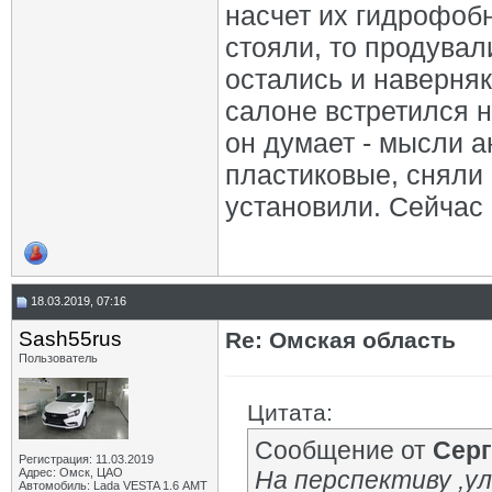
насчет их гидрофоб
стояли, то продувал
остались и наверня
салоне встретился н
он думает - мысли а
пластиковые, сняли
установили. Сейчас 
18.03.2019, 07:16
Sash55rus
Re: Омская область
Пользователь
Цитата:
Сообщение от
Серг
Регистрация: 11.03.2019
Адрес: Омск, ЦАО
На перспективу ,у
Автомобиль: Lada VESTA 1.6 АМТ