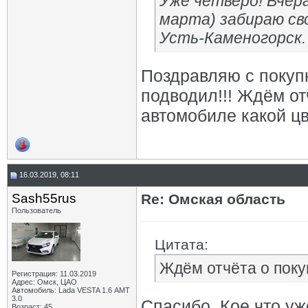
Уже четверо! Вчера
марта) забираю св
Усть-Каменогорск.
Поздравляю с покупк
подводил!!! Ждём от
автомобиле какой цвет,
16.03.2019, 08:11
Sash55rus
Re: Омская область
Пользователь
Цитата:
Ждём отчёта о поку
Регистрация: 11.03.2019
Адрес: Омск, ЦАО
Автомобиль: Lada VESTA 1.6 АМТ
3.0
Спасибо. Кое что у
Возраст: 45