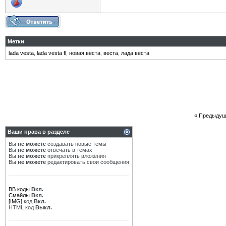
Метки
lada vesta
,
lada vesta fl
,
новая веста
,
веста
,
лада веста
«
Предыдущ
Ваши права в разделе
Вы
не можете
создавать новые темы
Вы
не можете
отвечать в темах
Вы
не можете
прикреплять вложения
Вы
не можете
редактировать свои сообщения
BB коды
Вкл.
Смайлы
Вкл.
[IMG]
код
Вкл.
HTML код
Выкл.