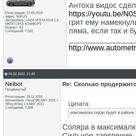
Антоха видос сдел
https://youtu.be/N
Регистрация: 21.05.2015
Адрес: 56RUS
Автомобиль: LADA VESTA 2016 1.6
грит ему намекнул
МКПП (JH3) КОМФОРТ
Возраст: 42
ляма, если так и б
Сообщений: 7,026
_______________
http://www.autometr
06.02.2022, 21:40
Neibot
Re: Сколько продержитс
Продвинутый
Регистрация: 29.11.2016
Автомобиль: Haval M6 AMT 2025 +
Цитата:
XRay #Club 1.6 AMT 2021
Сообщений: 7,388
максималка седан будет в районе 1
Соляра в максималке
Сильное заявление, 