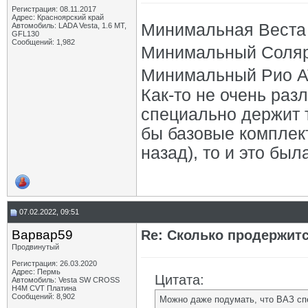
Регистрация: 08.11.2017
Адрес: Красноярский край
Минимальная Веста А
Автомобиль: LADA Vesta, 1.6 МТ,
GFL130
Сообщений: 1,982
Минимальный Солярис
Минимальный Рио АТ 
Как-то не очень раз
специально держит 
бы базовые комплект
назад), то и это был
07.02.2022, 09:51
Варвар59
Re: Сколько продержитс
Продвинутый
Регистрация: 26.03.2020
Адрес: Пермь
Цитата:
Автомобиль: Vesta SW CROSS
H4M CVT Платина
Сообщений: 8,902
Можно даже подумать, что ВАЗ сп