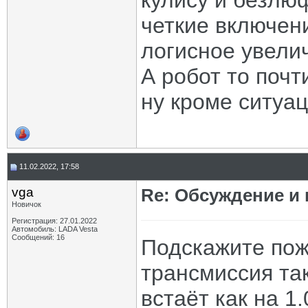
кулису и безлю
четкие включен
логисное увели
А робот то почт
ну кроме ситуаци
11.02.2022, 17:58
vga
Re: Обсуждение и
Новичок
Регистрация: 27.01.2022
Автомобиль: LADA Vesta
Сообщений: 16
Подскажите пож
трансмиссия так
встаёт как на 1.