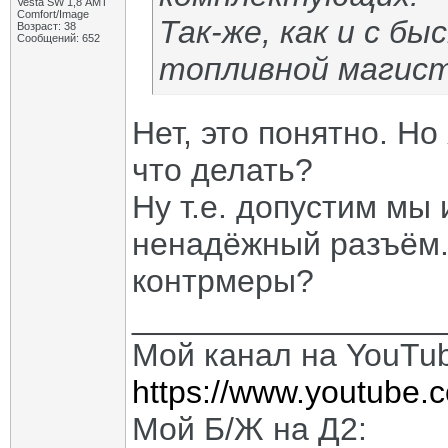
Vesta SW 1,8 АМТ
Comfort/Image
Так-же, как и с 
Возраст: 38
Сообщений: 652
топливной магист
Нет, это понятно. Но 
что делать?
Ну т.е. допустим мы
ненадёжный разъём. 
контрмеры?
_________________
Мой канал на YouTu
https://www.youtube.
Мой Б/Ж на Д2: