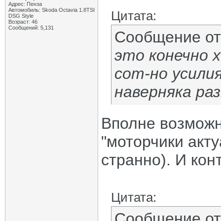
Адрес: Пенза
Автомобиль: Skoda Octavia 1.8TSI
Цитата:
DSG Style
Возраст: 46
Сообщений: 5,131
Сообщение о
это конечно х
сот-но усили
наверняка ра
Вполне возможно
"моторчики акт
странно). И кон
Цитата:
Сообщение о