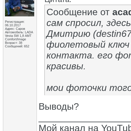
Сообщение от
aca
сам спросил, здесь
Регистрация:
06.10.2017
Адрес: Саров
Дмитрию (destin67
Автомобиль: LADA
Vesta SW 1,8 АМТ
Comfort/Image
фиолетовый ключ 
Возраст: 38
Сообщений: 652
контакта. его фо
красивы.
мои фоточки того
Выводы?
_________________
Мой канал на YouTu