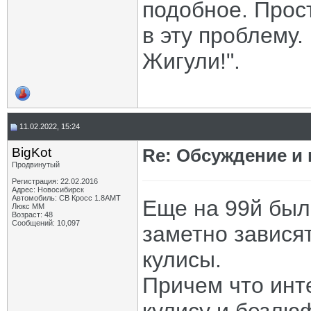
подобное. Прос
в эту проблему.
Жигули!".
11.02.2022, 15:24
BigKot
Re: Обсуждение и
Продвинутый
Регистрация: 22.02.2016
Адрес: Новосибирск
Автомобиль: СВ Кросс 1.8АМТ
Еще на 99й был
Люкс ММ
Возраст: 48
Сообщений: 10,097
заметно завися
кулисы.
Причем что инт