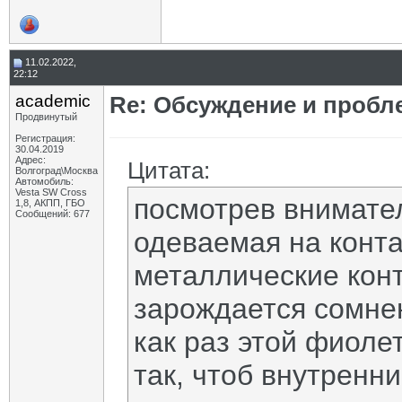
11.02.2022,
22:12
academic
Re: Обсуждение и пробл
Продвинутый
Регистрация:
30.04.2019
Адрес:
Цитата:
Волгоград\Москва
Автомобиль:
Vesta SW Cross
посмотрев внимател
1,8, АКПП, ГБО
Сообщений: 677
одеваемая на конт
металлические конт
зарождается сомнен
как раз этой фиолет
так, чтоб внутренн