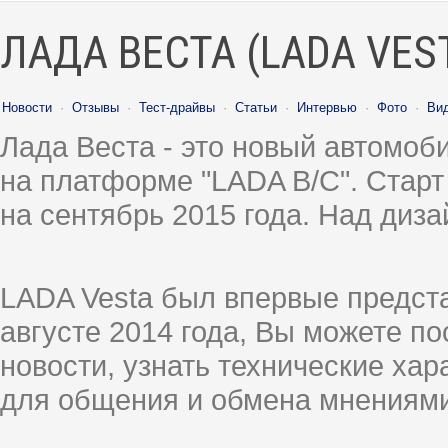
Варвар59
Re: Сцепление, проблемы и...
Сегодня,
14:15
ЛАДА ВЕСТА (LADA VES
Новости
·
Отзывы
·
Тест-драйвы
·
Статьи
·
Интервью
·
Фото
·
Ви
Лада Веста - это новый автомо
на платформе "LADA B/C". Старт
на сентябрь 2015 года. Над диз
LADA Vesta был впервые предст
августе 2014 года, Вы можете п
новости, узнать технические ха
для общения и обмена мнениями