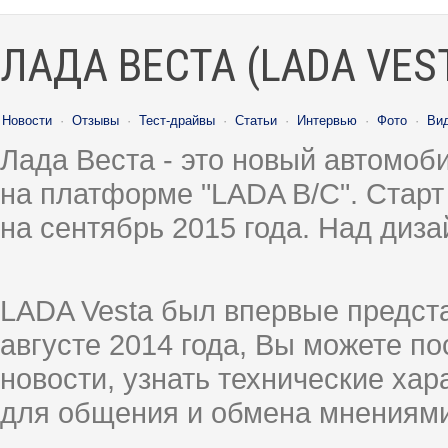
ЛАДА ВЕСТА (LADA VES
Новости
·
Отзывы
·
Тест-драйвы
·
Статьи
·
Интервью
·
Фото
·
Ви
Лада Веста - это новый автомо
на платформе "LADA B/C". Старт
на сентябрь 2015 года. Над диз
LADA Vesta был впервые предст
августе 2014 года, Вы можете п
новости, узнать технические ха
для общения и обмена мнениями