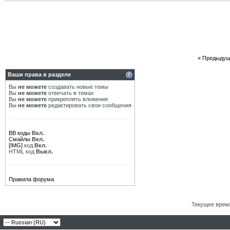
«
Предыдущ
Ваши права в разделе
Вы
не можете
создавать новые темы
Вы
не можете
отвечать в темах
Вы
не можете
прикреплять вложения
Вы
не можете
редактировать свои сообщения
BB коды
Вкл.
Смайлы
Вкл.
[IMG]
код
Вкл.
HTML код
Выкл.
Правила форума
Текущее врем