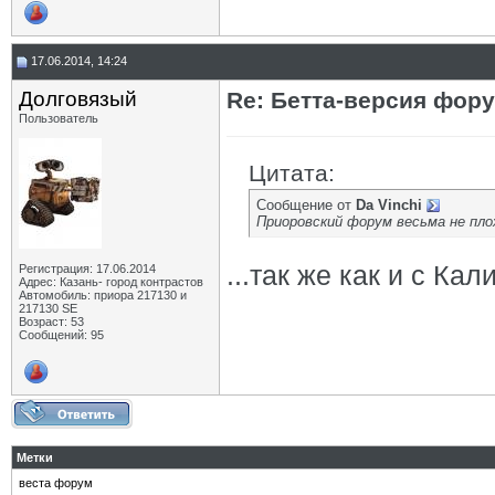
17.06.2014, 14:24
Долговязый
Re: Бетта-версия фору
Пользователь
Цитата:
Сообщение от
Da Vinchi
Приоровский форум весьма не пло
...так же как и с Ка
Регистрация: 17.06.2014
Адрес: Казань- город контрастов
Автомобиль: приора 217130 и
217130 SE
Возраст: 53
Сообщений: 95
Метки
веста форум