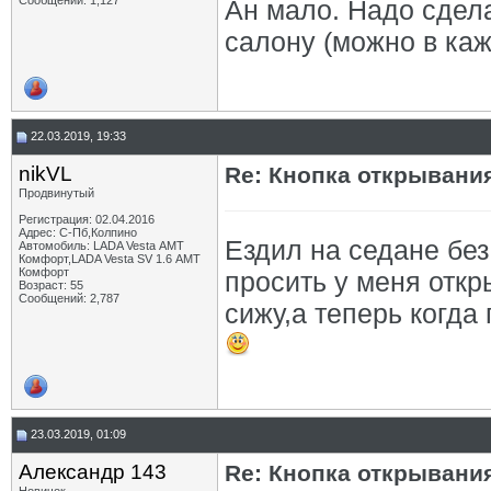
Сообщений: 1,127
Ан мало. Надо сдел
салону (можно в каж
22.03.2019, 19:33
nikVL
Re: Кнопка открывани
Продвинутый
Регистрация: 02.04.2016
Адрес: С-Пб,Колпино
Ездил на седане без
Автомобиль: LADA Vesta АМТ
Комфорт,LADA Vesta SV 1.6 АМТ
Комфорт
просить у меня откр
Возраст: 55
Сообщений: 2,787
сижу,а теперь когд
23.03.2019, 01:09
Александр 143
Re: Кнопка открывани