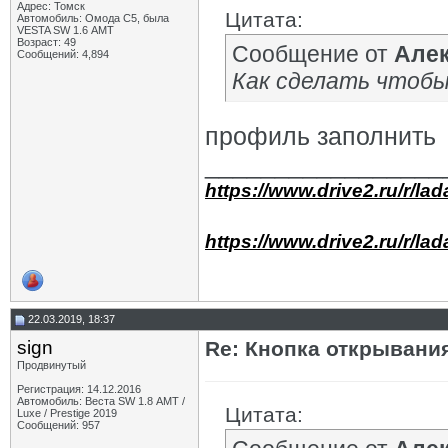
Адрес: Томск
ДмитрийСПб
Re: Кнопка открывания...
05.09.2021,
00:48
Цитата:
Автомобиль: Омода С5, была
VESTA SW 1.6 АМТ
ДмитрийСПб
Re: Кнопка открывания...
05.09.2021,
01:11
Возраст: 49
Сообщение от
Алек
Варвар59
Re: Кнопка открывания...
05.09.2021,
16:25
Сообщений: 4,894
_AI_
Re: Кнопка открывания...
05.09.2021,
17:39
Как сделать чтобы
Botsmann
Re: Кнопка открывания...
05.09.2021,
18:06
Eusebius
Re: Кнопка открывания...
27.05.2022,
23:29
профиль заполнить
sereno
Re: Кнопка открывания...
16.05.2025,
12:10
_________________
https://www.drive2.ru/r/la
https://www.drive2.ru/r/la
22.03.2019, 18:37
sign
Re: Кнопка открывани
Продвинутый
Регистрация: 14.12.2016
Автомобиль: Веста SW 1.8 АМТ /
Цитата:
Luxe / Prestige 2019
Сообщений: 957