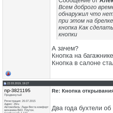
Сообщение от
Алек
Всем доброго време
обнаружил что нет
при этом на брелк
кнопка Как сделат
кнопки
А зачем?
Кнопка на багажнике
Кнопка в салоне ст
22.03.2019, 19:27
np-3821195
Re: Кнопка открывани
Продвинутый
Регистрация: 26.07.2015
Адрес: 26ru
Два года бухтели об
Автомобиль: Лада-Веста комфорт
механика ВАЗ. Плутон.