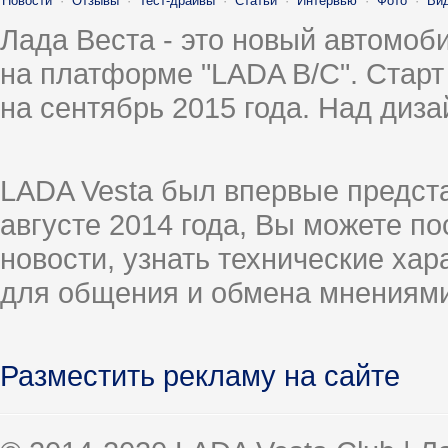
Новости
·
Отзывы
·
Тест-драйвы
·
Статьи
·
Интервью
·
Фото
·
Ви
Лада Веста - это новый автомо
на платформе "LADA B/C". Старт
на сентябрь 2015 года. Над диз
LADA Vesta был впервые предст
августе 2014 года, Вы можете п
новости, узнать технические ха
для общения и обмена мнениями
Разместить рекламу на сайте