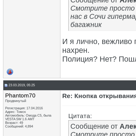
Сообщение от
Алек
Смотрите просто 
нас в Сочи гиперм
багажник
И я лично, вежливо
нахрен.
Полиция? Нет? Пошл
23.03.2019, 05:25
Phantom70
Re: Кнопка открывани
Продвинутый
Регистрация: 17.04.2016
Адрес: Томск
Цитата:
Автомобиль: Омода С5, была
VESTA SW 1.6 АМТ
Возраст: 49
Сообщение от
Алек
Сообщений: 4,894
Смотрите просто 