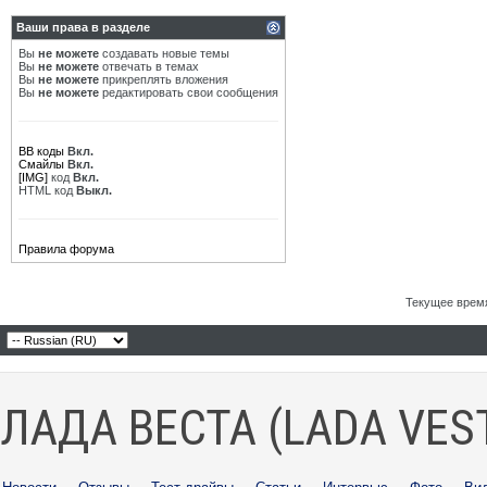
Ваши права в разделе
Вы
не можете
создавать новые темы
Вы
не можете
отвечать в темах
Вы
не можете
прикреплять вложения
Вы
не можете
редактировать свои сообщения
BB коды
Вкл.
Смайлы
Вкл.
[IMG]
код
Вкл.
HTML код
Выкл.
Правила форума
Текущее врем
ЛАДА ВЕСТА (LADA VES