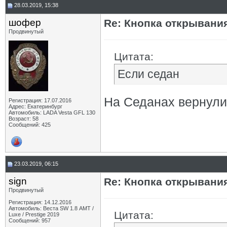
28.03.2019, 15:38
шофер
Re: Кнопка открывани
Продвинутый
Цитата:
Если седан
На Седанах вернули 
Регистрация: 17.07.2016
Адрес: Екатеринбург
Автомобиль: LADA Vesta GFL 130
Возраст: 58
Сообщений: 425
23.03.2019, 06:15
sign
Re: Кнопка открывани
Продвинутый
Регистрация: 14.12.2016
Автомобиль: Веста SW 1.8 АМТ /
Цитата:
Luxe / Prestige 2019
Сообщений: 957