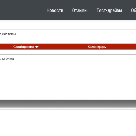
Новости
Отзывы
Тест-драйвы
О
го системы
Сообщество
Календарь
DA Vesta.