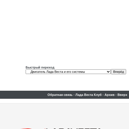
Быстрый переход
Обратная связь
-
Лада Веста Клуб
-
Архив
-
Вверх