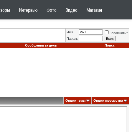
бзоры
Интервью
Фото
Видео
Магазин
Имя
Запомнить?
Пароль
Сообщения за день
Поиск
Опции темы
Опции просмотра