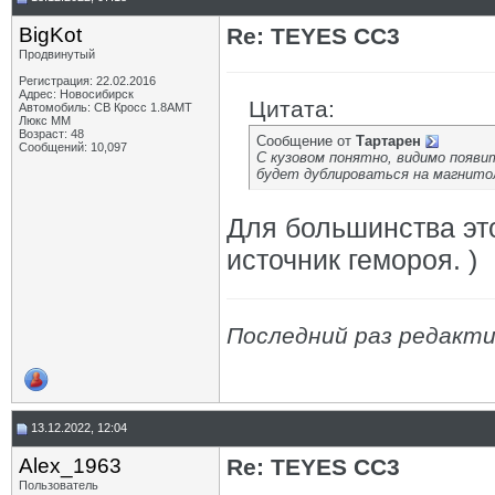
BigKot
Re: TEYES CC3
Продвинутый
Регистрация: 22.02.2016
Адрес: Новосибирск
Цитата:
Автомобиль: СВ Кросс 1.8АМТ
Люкс ММ
Возраст: 48
Сообщение от
Тартарен
Сообщений: 10,097
С кузовом понятно, видимо появит
будет дублироваться на магнито
Для большинства эт
источник гемороя. )
Последний раз редактир
13.12.2022, 12:04
Alex_1963
Re: TEYES CC3
Пользователь