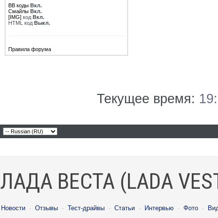
BB коды
Вкл.
Смайлы
Вкл.
[IMG]
код
Вкл.
HTML код
Выкл.
Правила форума
Текущее время:
19
ЛАДА ВЕСТА (LADA VES
Новости
·
Отзывы
·
Тест-драйвы
·
Статьи
·
Интервью
·
Фото
·
Ви