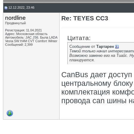
12.12.2022, 23:46
nordline
Re: TEYES CC3
Продвинутый
Регистрация: 11.04.2021
Адрес: Московская область
Цитата:
Автомобиль: JAC JS6. Была LADA
Vesta SW H4M CVT Comfort Winter
Сообщений: 2,399
Сообщение от
Тартарен
Темой только начал интересовать
Возможно заменю его на Тиайс. Ну
планируется.
CanBus дает доступ 
центральному блоку 
комплектация комфо
провода can шины н