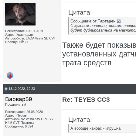
Цитата:
Сообщение от
Тартарен
С кузовом понятно, видимо появит
будет дублироваться на магнито
Регистрация: 03.10.2019
Адрес: Краснодар
Автомобиль: LADA Vesta SE CVT
Сообщений: 71
Также будет показыв
установленных датчи
трата средств
13.12.2022, 12:23
Варвар59
Re: TEYES CC3
Продвинутый
Регистрация: 26.03.2020
Адрес: Пермь
Цитата:
Автомобиль: Vesta SW CROSS
H4M CVT Платина
Сообщений: 8,894
А вообще канбас - игрушка