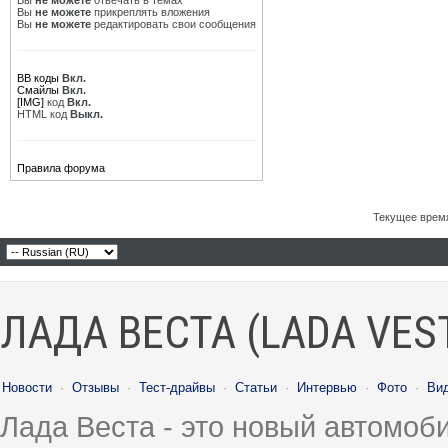
Вы
не можете
отвечать в темах
Вы
не можете
прикреплять вложения
Вы
не можете
редактировать свои сообщения
BB коды
Вкл.
Смайлы
Вкл.
[IMG]
код
Вкл.
HTML код
Выкл.
Правила форума
Текущее врем
ЛАДА ВЕСТА (LADA VES
Новости
·
Отзывы
·
Тест-драйвы
·
Статьи
·
Интервью
·
Фото
·
Ви
Лада Веста - это новый автомо