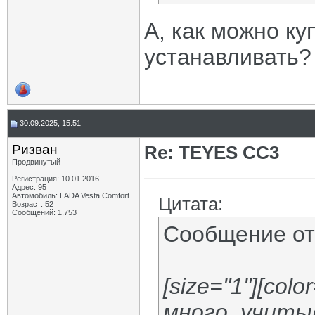
А, как можно ку
устанавливать?
30.09.2025, 15:51
Ризван
Re: TEYES CC3
Продвинутый
Регистрация: 10.01.2016
Адрес: 95
Автомобиль: LADA Vesta Сomfort
Цитата:
Возраст: 52
Сообщений: 1,753
Сообщение о
[size="1"][colo
много, учиты