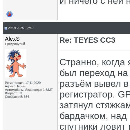
И ничего с ней 
29.09.2025, 22:40
AlexS
Re: TEYES CC3
Продвинутый
Странно, когда 
был переход на
разъём вывел в 
Регистрация: 17.11.2020
Адрес: Пермь
Автомобиль: Vesta седан 1.6/МТ
регистратор. G
Возраст: 53
Сообщений: 664
затянул стяжкам
бардачком, над 
спутники ловит 