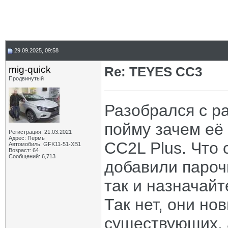
29.09.2025, 09:58
mig-quick
Re: TEYES CC3
Продвинутый
Разобрался с ра
пойму зачем её
Регистрация: 21.03.2021
Адрес: Пермь
СС2L Plus. Что
Автомобиль: GFK11-51-ХВ1
Возраст: 64
Сообщений: 6,713
добавили пароч
так и назначайт
Так нет, они но
существующих, а