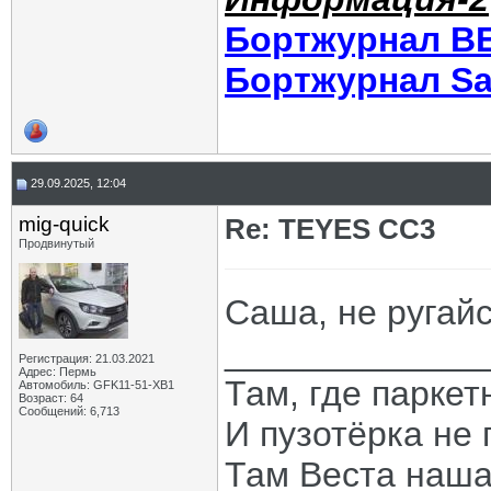
Бортжурнал В
Бортжурнал Sa
29.09.2025, 12:04
mig-quick
Re: TEYES CC3
Продвинутый
Саша, не ругайся
_____________
Регистрация: 21.03.2021
Адрес: Пермь
Там, где паркет
Автомобиль: GFK11-51-ХВ1
Возраст: 64
Сообщений: 6,713
И пузотёрка не 
Там Веста наша