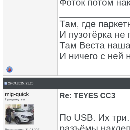
Фоток потом на
_____________
Там, где паркет
И пузотёрка не 
Там Веста наша
И ничего с ней 
29.09.2025, 21:25
mig-quick
Re: TEYES CC3
Продвинутый
По USB. Их три.
разъёмы наклеп
Регистрация: 21.03.2021