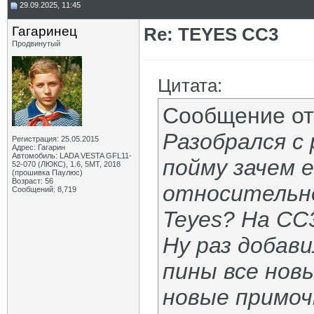
29.09.2025, 11:45
Гагаринец
Re: TEYES CC3
Продвинутый
Цитата:
Сообщение о
Разобрался с 
Регистрация: 25.05.2015
Адрес: Гагарин
Автомобиль: LADA VESTA GFL11-
пойму зачем 
52-070 (ЛЮКС), 1.6, 5МТ, 2018
(прошивка Паулюс)
Возраст: 56
относительно
Сообщений: 8,719
Teyes? На СС
Ну раз добави
пины все новы
новые примоч