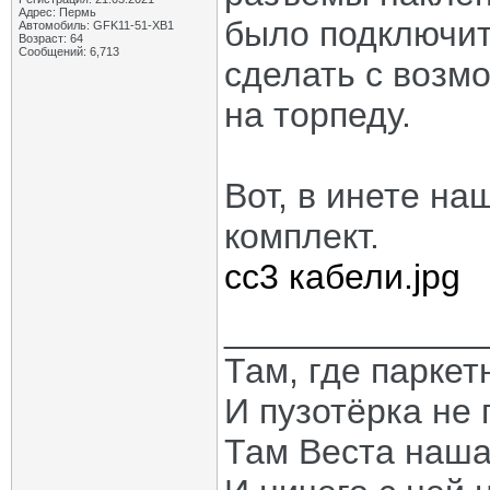
Адрес: Пермь
было подключит
Автомобиль: GFK11-51-ХВ1
Возраст: 64
Сообщений: 6,713
сделать с возм
на торпеду.
Вот, в инете на
комплект.
cc3 кабели.jpg
_____________
Там, где паркет
И пузотёрка не 
Там Веста наша