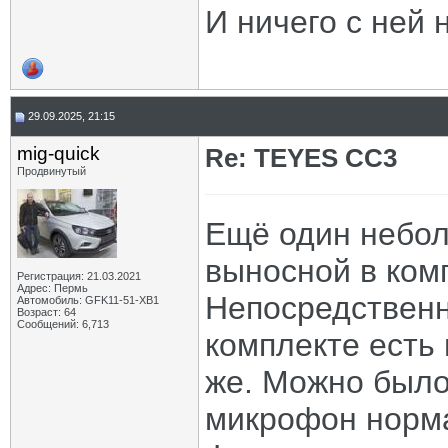
И ничего с ней 
29.09.2025, 21:15
mig-quick
Re: TEYES CC3
Продвинутый
Ещё один небол
выносной в ком
Регистрация: 21.03.2021
Адрес: Пермь
Непосредственн
Автомобиль: GFK11-51-ХВ1
Возраст: 64
Сообщений: 6,713
комплекте есть 
же. Можно было
микрофон норм