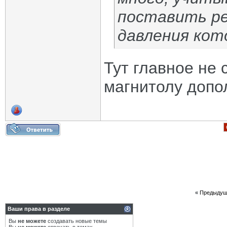
поставить р
давления кот
Тут главное не
магнитолу доп
«
Предыдущ
Ваши права в разделе
Вы
не можете
создавать новые темы