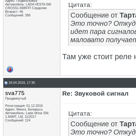
Адрес: Подмосковье
Цитата:
Автомобиль: LADA VESTA SW
CROSS1.6МКПП Сердолик
Возраст: 46
Сообщение от
Тарт
Сообщений: 399
Это точно? Откуд
идет пара сигналов
маловато получает
Там уже стоит реле 
18.04.2019, 17:30
sva775
Re: Звуковой сигнал
Продвинутый
Регистрация: 01.12.2016
Адрес: Минск, Беларусь
Цитата:
Автомобиль: Lada Vesta SW,
1.8AMT, LM, 11/2017
Сообщений: 124
Сообщение от
Тарт
Это точно? Откуд