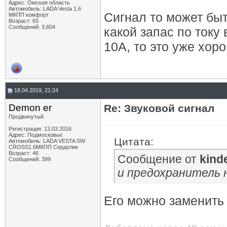
Адрес: Омская область
Автомобиль: LADA Vesta 1,6
Сигнал то может бы
МКПП комфорт
Возраст: 65
Сообщений: 3,604
какой запас по току
10А, то это уже хор
18.04.2019, 21:24
Demon er
Re: Звуковой сигнал
Продвинутый
Регистрация: 13.03.2016
Адрес: Подмосковье
Цитата:
Автомобиль: LADA VESTA SW
CROSS1.6МКПП Сердолик
Возраст: 46
Сообщение от
kind
Сообщений: 399
и предохранитель 
Его можно заменить 