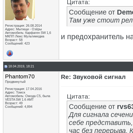
Цитата:
Сообщение от
Demo
Там уже стоит рел
Регистрация: 26.08.2014
Адрес: Мытищи - Озёры
Автомобиль: Карфаген SW 1,6
и предохранитель н
МКПП Люкс Мультимедиа
Возраст: 58
Сообщений: 423
18.04.2019, 18:21
Phantom70
Re: Звуковой сигнал
Продвинутый
Регистрация: 17.04.2016
Адрес: Томск
Цитата:
Автомобиль: Омода С5, была
VESTA SW 1.6 АМТ
Возраст: 49
Сообщение от
rvs6
Сообщений: 4,894
Для сигнала сечени
себе представить,
час без перерыва. 