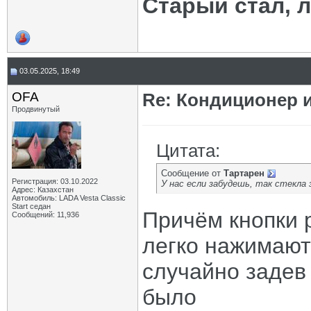
Старый стал, 
03.05.2025, 18:49
OFA
Re: Кондиционер и
Продвинутый
Цитата:
Сообщение от
Тартарен
Регистрация: 03.10.2022
У нас если забудешь, так стекла
Адрес: Казахстан
Автомобиль: LADA Vesta Classic
Start седан
Причём кнопки 
Сообщений: 11,936
легко нажимаютс
случайно задев 
было