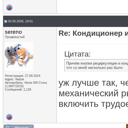
03.05.2025, 19:51
sereno
Re: Кондиционер и
Продвинутый
Цитата:
Причём кнопки рециркуляции и кон
что со мной несколько раз было
Регистрация: 27.09.2024
Адрес: Киров
уж лучше так, ч
Автомобиль: Vesta SW Cross
(1,6МТ/2019)
Сообщений: 1,128
механический р
включить трудо