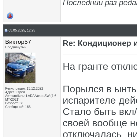
Последний раз реда
03.05.2025, 12:25
Виктор57
Re: Кондиционер и
Продвинутый
На гранте отклю
Порылся в ынты
Регистрация: 13.12.2022
Адрес: Орёл
Автомобиль: LADA Vesta SW (1.6
испарителе дей
МТ/2021)
Возраст: 38
Сообщений: 186
Стало быть вкл
своей вообще н
отключалась, ни