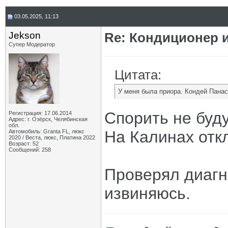
03.05.2025, 11:13
Jekson
Re: Кондиционер и
Супер Модератор
Цитата:
У меня была приора. Кондей Панас
Спорить не буду
Регистрация: 17.06.2014
Адрес: г. Озёрск, Челябинская
обл.
На Калинах отк
Автомобиль: Granta FL, люкс
2020 / Веста, люкс, Платина 2022
Возраст: 52
Сообщений: 258
Проверял диагн
извиняюсь.