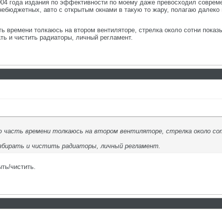
004 года издания по эффективности по моему даже превосходил совреме
небюджетных, авто с открытым окнами в такую то жару, полагаю далеко
ь времени толкаюсь на втором вентиляторе, стрелка около сотни показы
ть и чистить радиаторы, личный регламент.
ю часть времени толкаюсь на втором вентиляторе, стрелка около сотн
азбирать и чистить радиаторы, личный регламент.
ть/чистить.