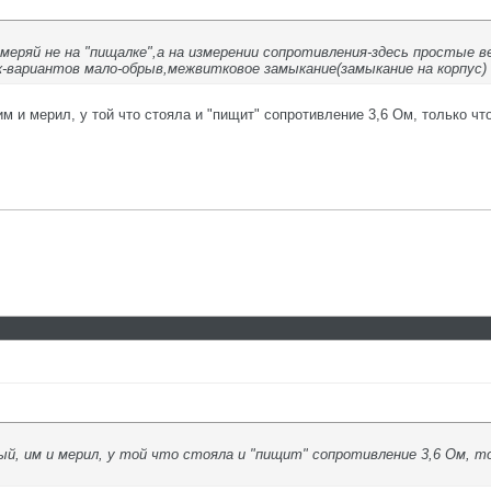
змеряй не на "пищалке",а на измерении сопротивления-здесь простые 
к-вариантов мало-обрыв,межвитковое замыкание(замыкание на корпус)
 им и мерил, у той что стояла и "пищит" сопротивление 3,6 Ом, только 
чный, им и мерил, у той что стояла и "пищит" сопротивление 3,6 Ом, 