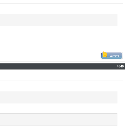
#
549