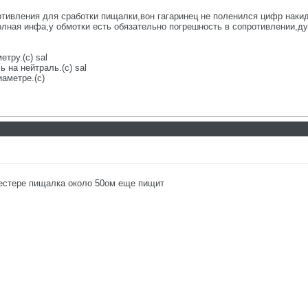
отивления для сработки пищалки,вон гагаринец не поленился цифр накид
олная инфа,у обмотки есть обязательно погрешность в сопротивлении,ду
етру.(с) sal
 на нейтраль.(с) sal
аметре.(с)
тестере пищалка около 50ом еще пищит