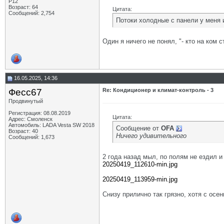
P12
Возраст: 64
Цитата:
Сообщений: 2,754
Потоки холодные с панели у меня и
Один я ничего не понял, "- кто на ком с
16.05.2025, 14:36
Фесс67
Re: Кондиционер и климат-контроль - 3
Продвинутый
Регистрация: 08.08.2019
Цитата:
Адрес: Смоленск
Автомобиль: LADA Vesta SW 2018
Сообщение от
OFA
Возраст: 40
Ничего удивительного
Сообщений: 1,673
2 года назад мыл, по полям не ездил и 
20250419_112610-min.jpg
20250419_113959-min.jpg
Снизу прилично так грязно, хотя с осе