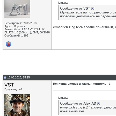
Цитата:
Сообщение от
VST
Мультик возьми по приличнее и и
проволоки,намотаной на сердечни
Регистрация: 29.05.2018
Адрес: Воронеж
ermenrich zing tc24 вполне приличный,
Автомобиль: LADA VESTA LUX
BLUES 1.6 (106 л.с.), 5МТ, 06/2018
Сообщений: 1,193
15.05.2025, 15:15
VST
Re: Кондиционер и климат-контроль - 3
Продвинутый
Цитата:
Сообщение от
Alex AD
ermenrich zing tc24 вполне прили
показаниям без