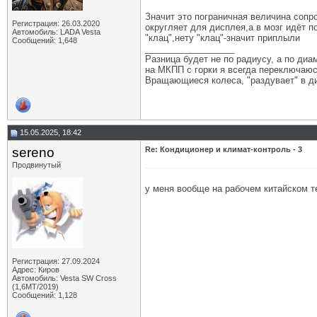
Значит это пограничная величина сопр
Регистрация: 26.03.2020
округляет для дисплея,а в мозг идёт п
Автомобиль: LADA Vesta
"клац",нету "клац"-значит приплыли
Сообщений: 1,648
__________________
Разница будет не по радиусу, а по диам
на МКПП с горки я всегда переключаюсь
Вращающиеся колеса, "раздувает" в ди
15.05.2025, 18:42
sereno
Re: Кондиционер и климат-контроль - 3
Продвинутый
у меня вообще на рабочем китайском 
Регистрация: 27.09.2024
Адрес: Киров
Автомобиль: Vesta SW Cross
(1,6МТ/2019)
Сообщений: 1,128