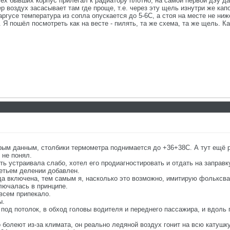
сех бывших корпус прилегал к радиатору плотно, на самой первой дэу да
р воздух засасывает там где проще, т.е. через эту щель изнутри же капо
аргусе температура из сопла опускается до 5-6С, а стоя на месте не ниж
. Я пошёл посмотреть как на весте - пилять, та же схема, та же щель. Ка
орым данным, столбики термометра поднимается до +36+38С. А тут ещё р
 не понял.
 устраивала слабо, хотел его продиагностировать и отдать на заправку
ретьем делении добавлен.
да включена, тем самым я, насколько это возможно, имитирую фольксваг
лючалась в принципе.
овсем припекало.
ы.
под потолок, в обход головы водителя и переднего пассажира, и вдоль п
 болеют из-за климата, он реально ледяной воздух гонит на всю катушку