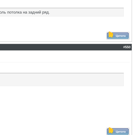
оль потолка на задний ряд.
#
550