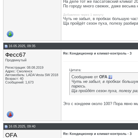
На деле тот же пассатовский климат 2
По городу много свежих, даже весьма 
Добавлено через 1 минуту
Чуть не забыл, в пробках большую част
Ща пройдёт сезон пуха, полезу разбира
16.05.2025, 09:35
Фесс67
Re: Кондиционер и климат-контроль - 3
Продвинутый
Регистрация: 08.08.2019
Цитата:
Адрес: Смоленск
Автомобиль: LADA Vesta SW 2018
Сообщение от
OFA
Возраст: 40
Чуть не забыл, в пробках большу
Сообщений: 1,673
парюсь.
Ща пройдёт сезон пуха, полезу р
Это с кондеем около 100? Пора явно мы
16.05.2025, 09:40
OFA
Re: Кондиционер и климат-контроль - 3