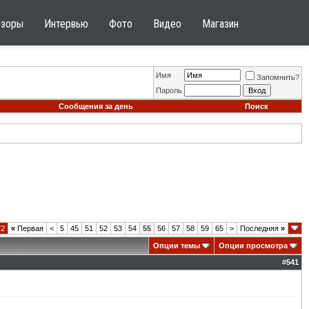
бзоры
Интервью
Фото
Видео
Магазин
Имя
Запомнить?
Пароль
Сообщения за день
Поиск
72
«
Первая
<
5
45
51
52
53
54
55
56
57
58
59
65
>
Последняя
»
Опции темы
Опции просмотра
#
541