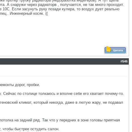
же протер трубку радиатора (недоработка индегеров). А тут щель
та. А снаружи через радиаторв , получается, не так много проходит.
е 10С. Если засунуть руку позади кулера, то воздух дует реально
пец.. Инженерный косяк. ((
#
546
емонты дорог, пробки.
. Сейчас по столице толкаюсь и вполне себе его хватает почему-то.
еновский климат, который никогда, даже в лютую жару, не подавал
отолка на задний ряд. Так что у передних в зоне головы приятная
, чтобы быстрее остудить салон.