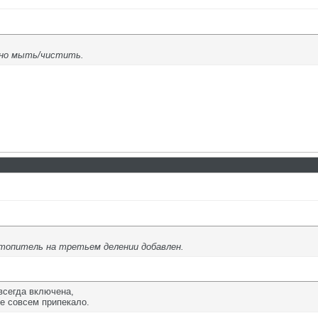
вно мыть/чистить.
отопитель на третьем делении добавлен.
всегда включена,
же совсем припекало.