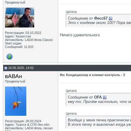
Продвинутый
Цитата:
Сообщение от
Фесс67
Это с кондеем около 100? Пора я
Регистрация: 03.10.2022
Ничего удивительного
Адрес: Казахстан
Автомобиль: LADA Vesta Classic
Start седан
Сообщений: 11,933
16.05.2025, 14:02
вАВАн
Re: Кондиционер и климат-контроль - 3
Продвинутый
Цитата:
Сообщение от
OFA
ему-то. Причём настолько, что 
Цитата:
Вообще у меня печка практически 
Регистрация: 28.03.2024
В итоге печку я выключал когда у
Адрес: Туапсе & СПб Лен.обл.
Автомобиль: LADA Vesta, nissan