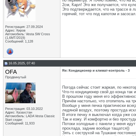
по периметру. Я точно помню, что на в
2см, Карл! Это же получается, что куле
Это подтверждается, что на трассе в л
горячий, тот что под капотом и засосал
Регистрация: 27.09.2024
Адрес: Киров
Автомобиль: Vesta SW Cross
(1,6МТ/2019)
Сообщений: 1,128
16.05.2025, 07:40
OFA
Re: Кондиционер и климат-контроль - 3
Продвинутый
Погода сейчас стоит жаркая, по некот
Что-то кондиционер свой до конца так и
В прошлом году меня его эффективность
Причём настолько, что отопитель на т
Вообще у меня печка практически всег
Регистрация: 03.10.2022
ледяной воздух, поэтому простуда иск
Адрес: Казахстан
В итоге печку я выключал когда уже с
Автомобиль: LADA Vesta Classic
Так и езжу. И комфортно и без простуд
Start седан
Сообщений: 11,933
Потоки холодные с панели у меня идут 
прохлада, задние вообще тащатся))
Зять с сеструхой на Тушкане постоянно