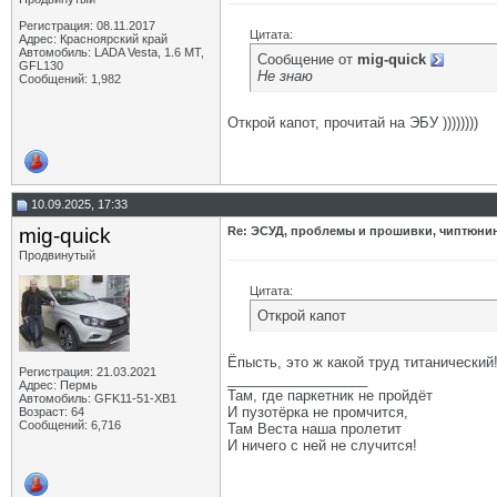
Регистрация: 08.11.2017
Цитата:
Адрес: Красноярский край
Автомобиль: LADA Vesta, 1.6 МТ,
Сообщение от
mig-quick
GFL130
Не знаю
Сообщений: 1,982
Открой капот, прочитай на ЭБУ ))))))))
10.09.2025, 17:33
mig-quick
Re: ЭСУД, проблемы и прошивки, чиптюнинг
Продвинутый
Цитата:
Открой капот
Ёпысть, это ж какой труд титанический! 
Регистрация: 21.03.2021
__________________
Адрес: Пермь
Там, где паркетник не пройдёт
Автомобиль: GFK11-51-ХВ1
И пузотёрка не промчится,
Возраст: 64
Сообщений: 6,716
Там Веста наша пролетит
И ничего с ней не случится!