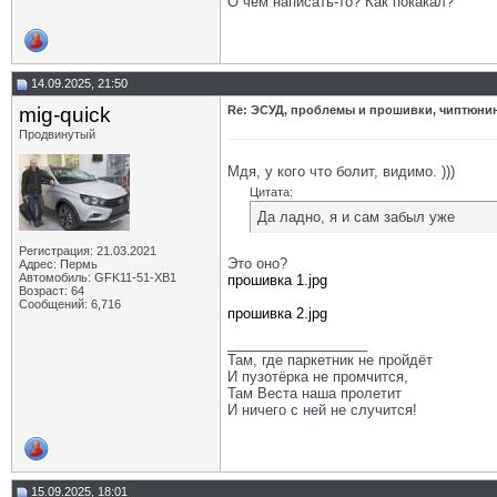
О чём написать-то? Как покакал?
14.09.2025, 21:50
mig-quick
Re: ЭСУД, проблемы и прошивки, чиптюнинг
Продвинутый
Мдя, у кого что болит, видимо. )))
Цитата:
Да ладно, я и сам забыл уже
Регистрация: 21.03.2021
Это оно?
Адрес: Пермь
Автомобиль: GFK11-51-ХВ1
прошивка 1.jpg
Возраст: 64
Сообщений: 6,716
прошивка 2.jpg
__________________
Там, где паркетник не пройдёт
И пузотёрка не промчится,
Там Веста наша пролетит
И ничего с ней не случится!
15.09.2025, 18:01