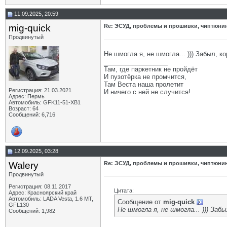
11.09.2025, 20:59
mig-quick
Re: ЭСУД, проблемы и прошивки, чиптюнинг
Продвинутый
Не шмогла я, не шмогла... ))) Забыл, кор
__________________
Там, где паркетник не пройдёт
И пузотёрка не промчится,
Там Веста наша пролетит
Регистрация: 21.03.2021
И ничего с ней не случится!
Адрес: Пермь
Автомобиль: GFK11-51-ХВ1
Возраст: 64
Сообщений: 6,716
12.09.2025, 03:28
Walery
Re: ЭСУД, проблемы и прошивки, чиптюнинг
Продвинутый
Регистрация: 08.11.2017
Цитата:
Адрес: Красноярский край
Автомобиль: LADA Vesta, 1.6 МТ,
Сообщение от
mig-quick
GFL130
Не шмогла я, не шмогла... ))) Забыл
Сообщений: 1,982