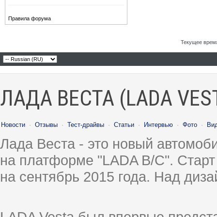
Правила форума
Текущее врем
ЛАДА ВЕСТА (LADA VES
Новости
·
Отзывы
·
Тест-драйвы
·
Статьи
·
Интервью
·
Фото
·
Ви
Лада Веста - это новый автомо
на платформе "LADA B/C". Старт
на сентябрь 2015 года. Над диз
LADA Vesta был впервые предст