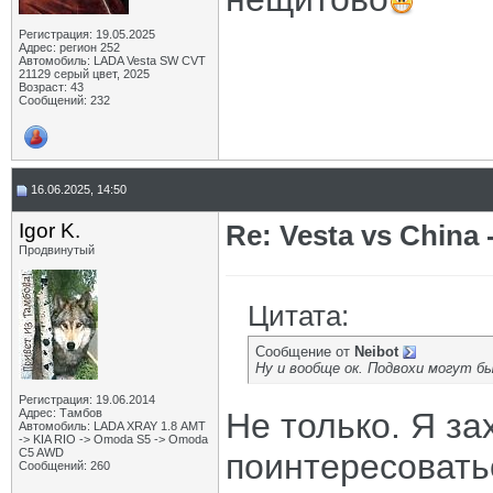
Регистрация: 19.05.2025
Адрес: регион 252
Автомобиль: LADA Vesta SW CVT
21129 серый цвет, 2025
Возраст: 43
Сообщений: 232
16.06.2025, 14:50
Igor K.
Re: Vesta vs China -
Продвинутый
Цитата:
Сообщение от
Neibot
Ну и вообще ок. Подвохи могут б
Регистрация: 19.06.2014
Адрес: Тамбов
Не только. Я з
Автомобиль: LADA XRAY 1.8 АМТ
-> KIA RIO -> Omoda S5 -> Omoda
C5 AWD
поинтересоватьс
Сообщений: 260