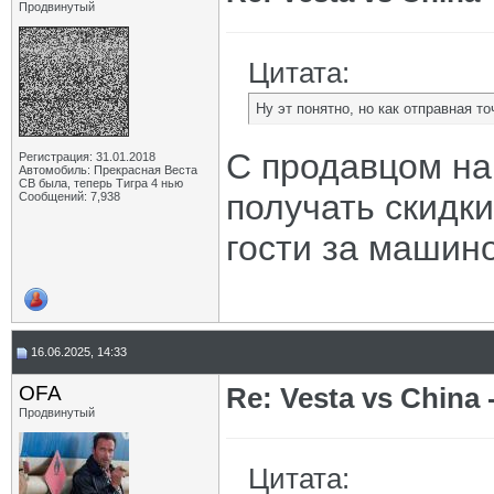
Продвинутый
Цитата:
Ну эт понятно, но как отправная т
С продавцом на
Регистрация: 31.01.2018
Автомобиль: Прекрасная Веста
СВ была, теперь Тигра 4 нью
получать скидки
Сообщений: 7,938
гости за машин
16.06.2025, 14:33
OFA
Re: Vesta vs China -
Продвинутый
Цитата: