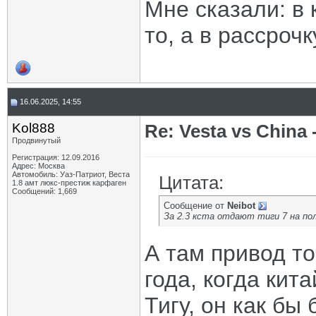
Мне сказали: в 
то, а в рассроч
16.06.2025, 14:55
Kol888
Re: Vesta vs China -
Продвинутый
Регистрация: 12.09.2016
Адрес: Москва
Автомобиль: Уаз-Патриот, Веста
Цитата:
1.8 амт люкс-престиж карфаген
Сообщений: 1,669
Сообщение от
Neibot
За 2.3 кста отдают тиги 7 на по
А там привод то
года, когда кит
Тигу, он как бы