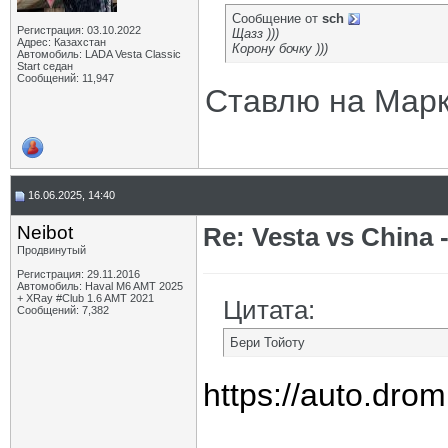
Сообщение от
sch
Регистрация: 03.10.2022
Щазз )))
Адрес: Казахстан
Корону бочку )))
Автомобиль: LADA Vesta Classic
Start седан
Сообщений: 11,947
Ставлю на Марк
16.06.2025, 14:40
Neibot
Re: Vesta vs China -
Продвинутый
Регистрация: 29.11.2016
Автомобиль: Haval M6 AMT 2025
+ XRay #Club 1.6 AMT 2021
Цитата:
Сообщений: 7,382
Бери Тойоту
https://auto.drom