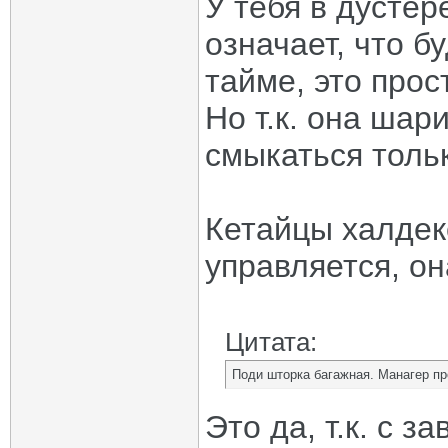
У тебя в дустер
означает, что б
тайме, это прос
Но т.к. она шар
смыкаться толь
Кетайцы халдекс
управляется, он
Цитата:
Поди шторка багажная. Манагер пр
Это да, т.к. с з