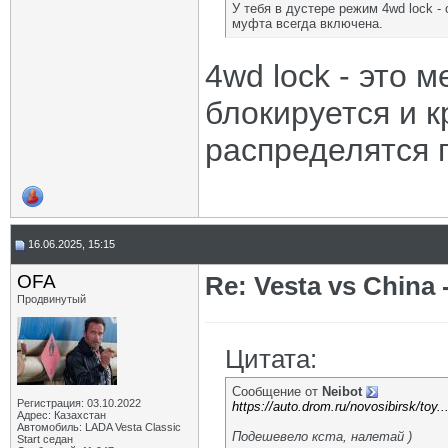
У тебя в дустере режим 4wd lock - 
муфта всегда включена.
4wd lock - это
блокируется и 
распределятся 
16.06.2025, 15:15
OFA
Re: Vesta vs China -
Продвинутый
Цитата:
Сообщение от
Neibot
Регистрация: 03.10.2022
https://auto.drom.ru/novosibirsk/toy.
Адрес: Казахстан
Автомобиль: LADA Vesta Classic
Подешевело кста, налетай )
Start седан