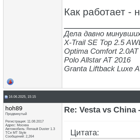
Как работает - 
_____________
Дела давно минувших
X-Trail SE Top 2.5 A
Optima Comfort 2.0AT
Polo Allstar AT 2016
Granta Liftback Luxe 
16.06.2025, 15:15
hoh89
Re: Vesta vs China -
Продвинутый
Регистрация: 11.08.2017
Адрес: Москва
Автомобиль: Renault Duster 1.3
Цитата:
TCe MT Style
Сообщений: 2,264