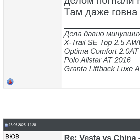
делом погнали н
Там даже говна
_____________
Дела давно минувших
X-Trail SE Top 2.5 A
Optima Comfort 2.0AT
Polo Allstar AT 2016
Granta Liftback Luxe 
16.06.2025, 14:28
ВЮВ
Re: Vesta vs China -