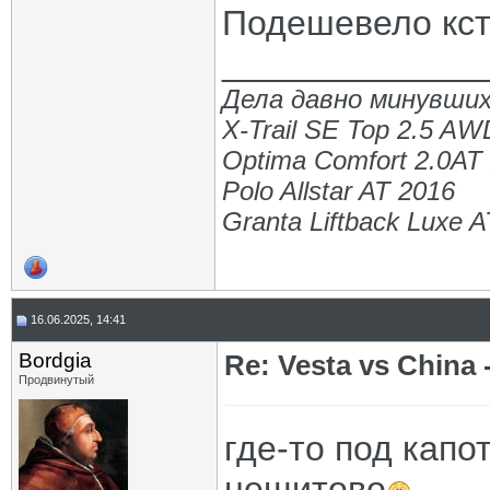
Подешевело кст
_____________
Дела давно минувших
X-Trail SE Top 2.5 AW
Optima Comfort 2.0AT
Polo Allstar AT 2016
Granta Liftback Luxe 
16.06.2025, 14:41
Bordgia
Re: Vesta vs China -
Продвинутый
где-то под капо
нещитово