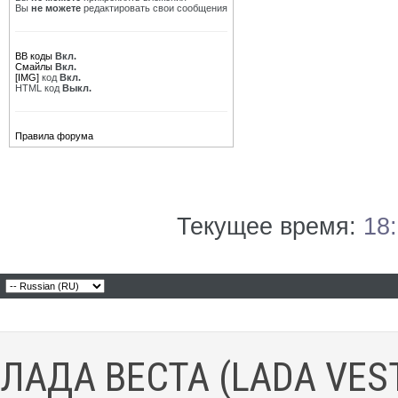
Вы
не можете
редактировать свои сообщения
BB коды
Вкл.
Смайлы
Вкл.
[IMG]
код
Вкл.
HTML код
Выкл.
Правила форума
Текущее время:
18
ЛАДА ВЕСТА (LADA VES