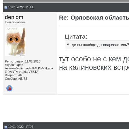
10.01.2022, 11:41
denlom
Re: Орловская област
Пользователь
Цитата:
А где вы вообще договариваетесь?
тут особо не с кем 
Регистрация: 11.02.2018
Адрес: Орёл
на калиновских встр
Автомобиль: Lada KALINA->Lada
GRANTA->Lada VESTA
Возраст: 46
Сообщений: 73
10.01.2022, 17:04