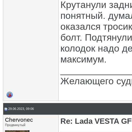
Крутанули задни
понятный. думал
оказался тросик
болт. Подтянули
колодок надо д
максимум.
_____________
Желающего судь
29.06.2023, 09:06
Chervonec
Re: Lada VESTA GF
Продвинутый