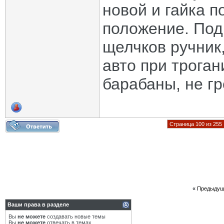
новой и гайка п
положение. Подн
щелчков ручник
авто при троган
барабаны, не гр
Страница 100 из 255
«
Предыдущ
Ваши права в разделе
Вы
не можете
создавать новые темы
Вы
не можете
отвечать в темах