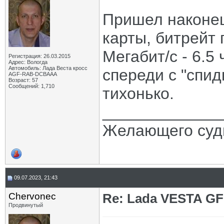
Пришел наконе
карты, битрейт 
Мегабит/с - 6.5
Регистрация: 26.03.2015
Адрес: Вологда
Автомобиль: Лада Веста кросс
спереди с "спид
AGF-RAB-DCBAAA
Возраст: 57
Сообщений: 1,710
тихонько.
_____________
Желающего судь
09.07.2023, 21:43
Chervonec
Re: Lada VESTA GF
Продвинутый