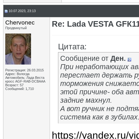
10.07.2023, 23:13
Chervonec
Re: Lada VESTA GFК1
Продвинутый
Цитата:
Сообщение от
Ден.
При неработающих ав
Регистрация: 26.03.2015
перестает держать р
Адрес: Вологда
Автомобиль: Лада Веста
кросс AGF-RAB-DCBAAA
торможения снижается
Возраст: 57
Сообщений: 1,710
этой причине- оба ав
задние махнул.
А вот ручник не подтяг
система как в зубилах
https://yandex.ru/