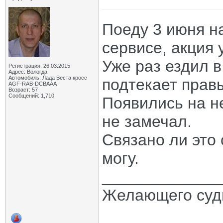
Поеду 3 июня на
сервисе, акция 
Уже раз ездил в
Регистрация: 26.03.2015
Адрес: Вологда
Автомобиль: Лада Веста кросс
подтекает прав
AGF-RAB-DCBAAA
Возраст: 57
Сообщений: 1,710
Появились на н
не замечал.
Связано ли это 
могу.
_____________
Желающего судь