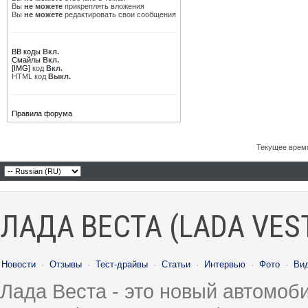
Вы
не можете
прикреплять вложения
Вы
не можете
редактировать свои сообщения
BB коды
Вкл.
Смайлы
Вкл.
[IMG]
код
Вкл.
HTML код
Выкл.
Правила форума
Текущее врем
ЛАДА ВЕСТА (LADA VES
Новости
·
Отзывы
·
Тест-драйвы
·
Статьи
·
Интервью
·
Фото
·
Ви
Лада Веста - это новый автомо