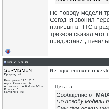
По поводу модели тр
Сегодня звонил перс
написан в ПТС в раз
трекера сказал что
предоставит, печальн
18.03.2016, 09:00
SERVISMEN
Re: эра-глонасс в vest
Продвинутый
Регистрация: 29.02.2016
Адрес: Самарская обл.
Цитата:
Автомобиль: LADA Vesta XV Line
Возраст: 59
Сообщений: 101
Сообщение от
MAl
По поводу модели т
Сегодня звонил пер