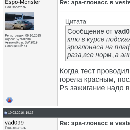
Espo-Monster
Re: эра-глонасс в vest
Пользователь
Цитата:
Сообщение от
vad0
Регистрация: 09.10.2015
кто в курсе подск
Адрес: Булгаково
Автомобиль: SW 2019
эроглонаса на плаф
Сообщений: 41
раза,все норм.,а а
Когда тест проводил
горела красным, пос
Ps зажигание надо в
10.03.2016, 19:17
vad099
Re: эра-глонасс в vest
Пользователь