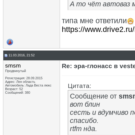
А то чёт автоваз 
типа мне ответили
https://www.drive2.ru
11.03.2016, 21:52
smsm
Re: эра-глонасс в vest
Продвинутый
Регистрация: 28.09.2015
Адрес: Лен область
Цитата:
Автомобиль: Лада Веста люкс
Возраст: 52
Сообщений: 380
Сообщение от
sms
вот блин
сесть и вдумчиво 
спасибо.
rtfm нда.