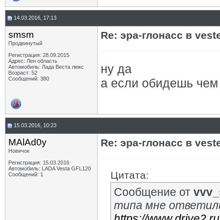
14.03.2016, 17:13
smsm
Re: эра-глонасс в vest
Продвинутый
Регистрация: 28.09.2015
Адрес: Лен область
ну да
Автомобиль: Лада Веста люкс
Возраст: 52
Сообщений: 380
а если обидешь чем -
15.03.2016, 10:23
MAlAd0y
Re: эра-глонасс в vest
Новичок
Регистрация: 15.03.2016
Автомобиль: LADA Vesta GFL120
Цитата:
Сообщений: 1
Сообщение от
vvv_
типа мне ответил
https://www.drive2.r