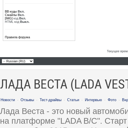
BB коды
Вкл.
Смайлы
Вкл.
[IMG]
код
Вкл.
HTML код
Выкл.
Правила форума
Текущее врем
ЛАДА ВЕСТА (LADA VES
Новости
·
Отзывы
·
Тест-драйвы
·
Статьи
·
Интервью
·
Фото
·
Ви
Лада Веста - это новый автомо
на платформе "LADA B/C". Старт