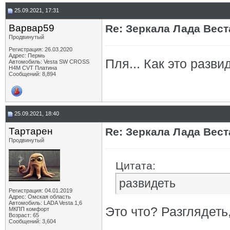
25.09.2021, 17:31
Варвар59
Re: Зеркала Лада Вест
Продвинутый
Регистрация: 26.03.2020
Адрес: Пермь
Пля... Как это разви
Автомобиль: Vesta SW CROSS
H4M CVT Платина
Сообщений: 8,894
25.09.2021, 18:40
Тартарен
Re: Зеркала Лада Вест
Продвинутый
Цитата:
развидеть
Регистрация: 04.01.2019
Адрес: Омская область
Автомобиль: LADA Vesta 1,6
Это что? Разглядеть,
МКПП комфорт
Возраст: 65
Сообщений: 3,604
_________________