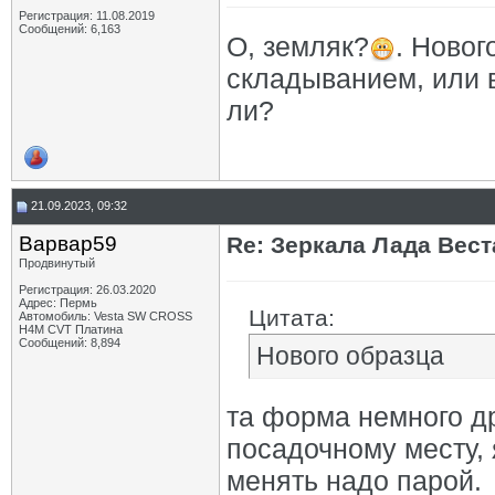
Регистрация: 11.08.2019
Сообщений: 6,163
О, земляк?
. Новог
складыванием, или 
ли?
21.09.2023, 09:32
Варвар59
Re: Зеркала Лада Вест
Продвинутый
Регистрация: 26.03.2020
Адрес: Пермь
Цитата:
Автомобиль: Vesta SW CROSS
H4M CVT Платина
Сообщений: 8,894
Нового образца
та форма немного др
посадочному месту, 
менять надо парой.