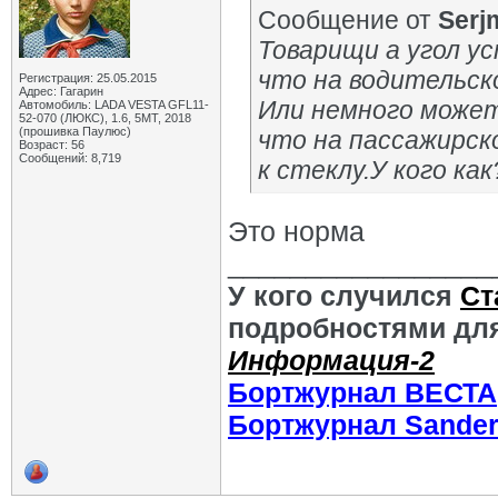
Сообщение от
Serj
Товарищи а угол ус
что на водительск
Регистрация: 25.05.2015
Адрес: Гагарин
Или немного може
Автомобиль: LADA VESTA GFL11-
52-070 (ЛЮКС), 1.6, 5МТ, 2018
(прошивка Паулюс)
что на пассажирск
Возраст: 56
Сообщений: 8,719
к стеклу.У кого как
Это норма
_________________
У кого случился
Ст
подробностями для
Информация-2
Бортжурнал ВЕСТА
Бортжурнал Sande