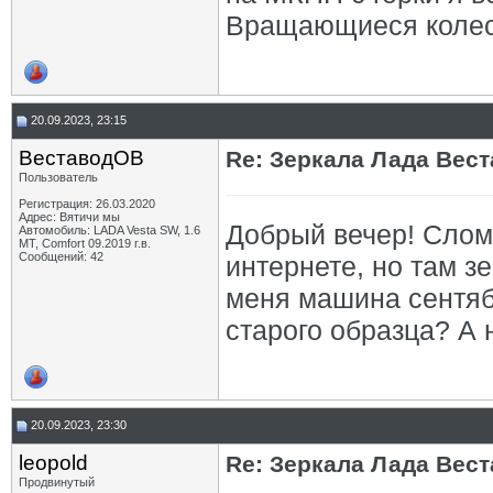
Вращающиеся колеса,
20.09.2023, 23:15
ВеставодОВ
Re: Зеркала Лада Вест
Пользователь
Регистрация: 26.03.2020
Адрес: Вятичи мы
Добрый вечер! Слома
Автомобиль: LADA Vesta SW, 1.6
MT, Comfort 09.2019 г.в.
Сообщений: 42
интернете, но там з
меня машина сентяб
старого образца? А 
20.09.2023, 23:30
leopold
Re: Зеркала Лада Вест
Продвинутый