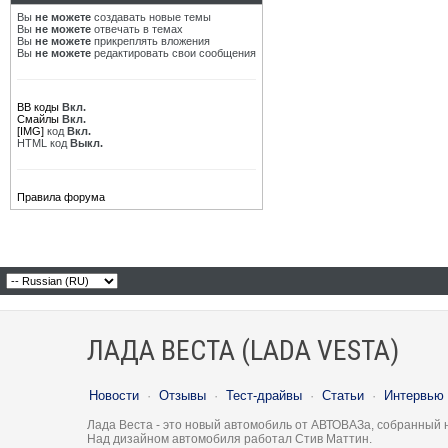
Вы
не можете
создавать новые темы
Вы
не можете
отвечать в темах
Вы
не можете
прикреплять вложения
Вы
не можете
редактировать свои сообщения
BB коды
Вкл.
Смайлы
Вкл.
[IMG]
код
Вкл.
HTML код
Выкл.
Правила форума
ЛАДА ВЕСТА (LADA VESTA)
Новости
·
Отзывы
·
Тест-драйвы
·
Статьи
·
Интервью
Лада Веста - это новый автомобиль от АВТОВАЗа, собранный 
Над дизайном автомобиля работал Стив Маттин.