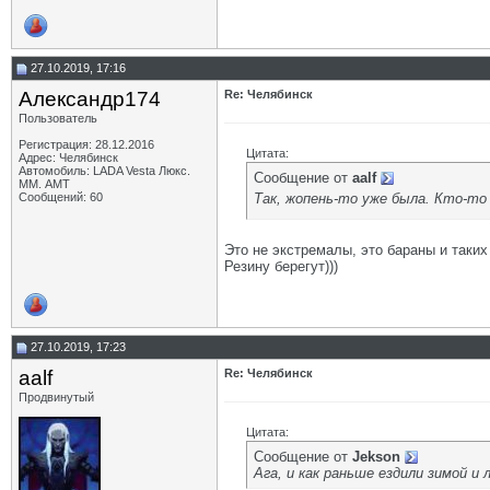
27.10.2019, 17:16
Александр174
Re: Челябинск
Пользователь
Регистрация: 28.12.2016
Цитата:
Адрес: Челябинск
Автомобиль: LADA Vesta Люкс.
Сообщение от
aalf
ММ. АМТ
Так, жопень-то уже была. Кто-то
Сообщений: 60
Это не экстремалы, это бараны и таких
Резину берегут)))
27.10.2019, 17:23
aalf
Re: Челябинск
Продвинутый
Цитата:
Сообщение от
Jekson
Ага, и как раньше ездили зимой и 