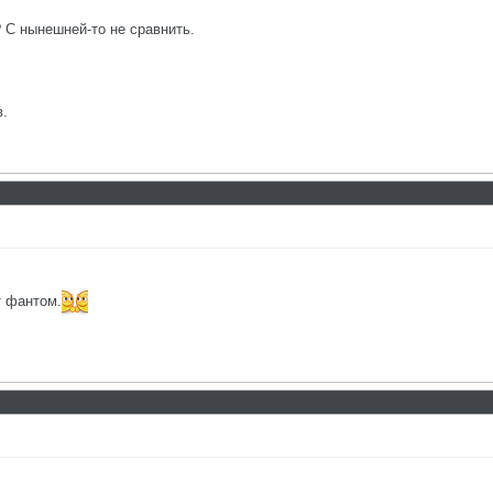
 С нынешней-то не сравнить.
в.
т фантом.