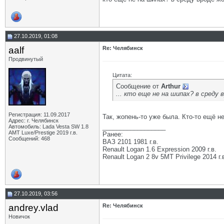
27.10.2019, 01:08
aalf
Re: Челябинск
Продвинутый
Цитата:
Сообщение от
Arthur
... кто еще не на шипах? в среду 
Регистрация: 11.09.2017
Так, жопень-то уже была. Кто-то ещё н
Адрес: г. Челябинск
__________________
Автомобиль: Lada Vesta SW 1.8
АМТ Luxe/Prestige 2019 г.в.
Ранее:
Сообщений: 468
ВАЗ 2101 1981 г.в.
Renault Logan 1.6 Expression 2009 г.в.
Renault Logan 2 8v 5МТ Privilege 2014 г.
27.10.2019, 03:56
andrey.vlad
Re: Челябинск
Новичок