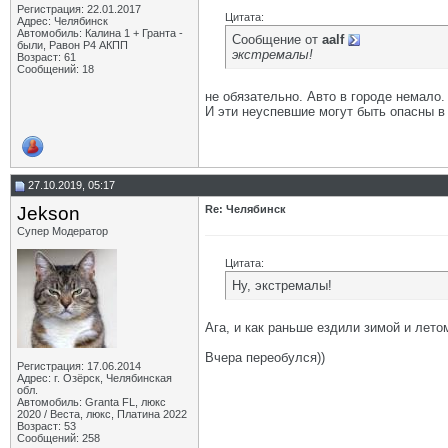
Регистрация: 22.01.2017
Цитата:
Адрес: Челябинск
Автомобиль: Калина 1 + Гранта -
Сообщение от
aalf
были, Равон Р4 АКПП
экстремалы!
Возраст: 61
Сообщений: 18
не обязательно. Авто в городе немало.
И эти неуспевшие могут быть опасны в
27.10.2019, 05:17
Jekson
Re: Челябинск
Супер Модератор
Цитата:
Ну, экстремалы!
Ага, и как раньше ездили зимой и лето
Вчера переобулся))
Регистрация: 17.06.2014
Адрес: г. Озёрск, Челябинская
обл.
Автомобиль: Granta FL, люкс
2020 / Веста, люкс, Платина 2022
Возраст: 53
Сообщений: 258