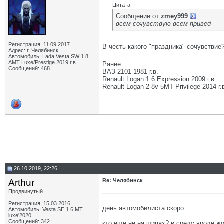
Цитата:
Сообщение от
zmey999
всем сочувствую всем привед
Регистрация: 11.09.2017
В честь какого "праздника" сочувствие
Адрес: г. Челябинск
__________________
Автомобиль: Lada Vesta SW 1.8
АМТ Luxe/Prestige 2019 г.в.
Ранее:
Сообщений: 468
ВАЗ 2101 1981 г.в.
Renault Logan 1.6 Expression 2009 г.в.
Renault Logan 2 8v 5МТ Privilege 2014 г.
26.10.2019, 22:26
Arthur
Re: Челябинск
Продвинутый
Регистрация: 15.03.2016
день автомобилиста скоро
Автомобиль: Vesta SE 1.6 MT
luxe'2020
Сообщений: 342
кто еще не на шипах? в среду вроде ж