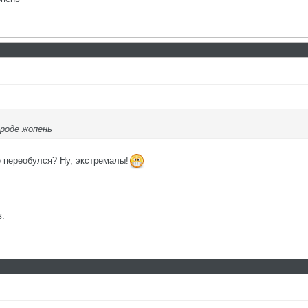
вроде жопень
е переобулся? Ну, экстремалы!
в.