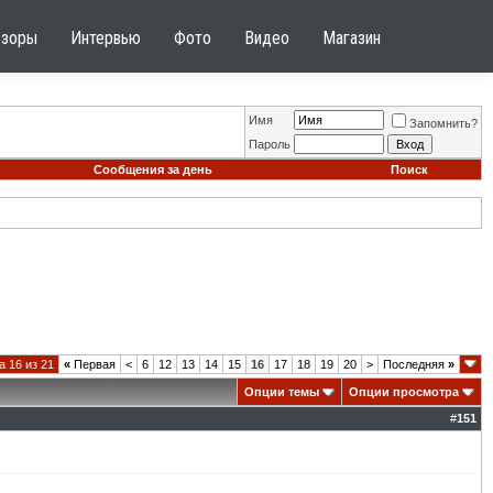
бзоры
Интервью
Фото
Видео
Магазин
Имя
Запомнить?
Пароль
Сообщения за день
Поиск
 16 из 21
«
Первая
<
6
12
13
14
15
16
17
18
19
20
>
Последняя
»
Опции темы
Опции просмотра
#
151