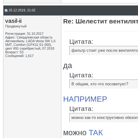
25.12.2019, 21:02
vasil-ii
Re: Шелестит вентиля
Продвинутый
Регистрация: 31.10.2017
Адрес: Свердловская область
Цитата:
Автомобиль: LADA Vesta SW 1,6
5МТ, Comfort (GFK11-51-000),
цвет 691 серебристый, 07.2018
фильтр стоит уже после вентилято
Возраст: 53
Сообщений: 1,617
да
Цитата:
В общем, кто что посоветует?
НАПРИМЕР
Цитата:
можно как-то конструктивно обезо
можно
ТАК