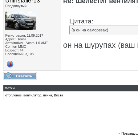
Uninstaller13
Re: Шелестит вентиля
Продвинутый
Цитата:
(а он на саморезах)
Регистрация: 11.09.2017
Адрес: Пенза
он на шурупах (ваш 
Автомобиль: Vesta 1.6 АМТ
Comfort MMC
Возраст: 44
Сообщений: 3,108
Метки
отопление
,
вентилятор
,
печка
,
Веста
«
Предыдущ