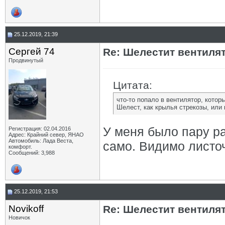
25.12.2019, 21:39
Сергей 74
Re: Шелестит вентиля
Продвинутый
Цитата:
что-то попало в вентилятор, котор
Шелест, как крылья стрекозы, или 
У меня было пару ра
Регистрация: 02.04.2016
Адрес: Крайний север, ЯНАО
Автомобиль: Лада Веста,
само. Видимо листоч
комфорт.
Сообщений: 3,988
25.12.2019, 21:53
Novikoff
Re: Шелестит вентиля
Новичок