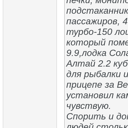
печки, монит
подстаканник
пассажиров, 4
турбо-150 ло
который пом
9.9,лодка Сол
Алтай 2.2 куб
для рыбалки 
прицепе за В
установил ка
чувствую.
Спорить и док
людей стольк