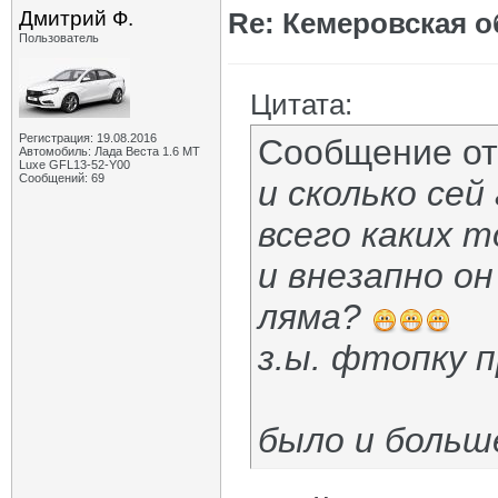
Дмитрий Ф.
Re: Кемеровская о
Пользователь
Цитата:
Регистрация: 19.08.2016
Сообщение о
Автомобиль: Лада Веста 1.6 MT
Luxe GFL13-52-Y00
Сообщений: 69
и сколько се
всего каких т
и внезапно он
ляма?
з.ы. фтопку п
было и больш