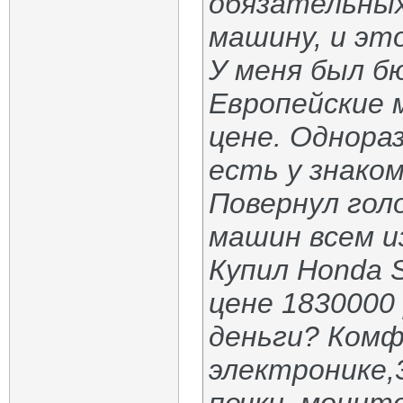
обязательных
машину, и это
У меня был б
Европейские 
цене. Однора
есть у знако
Повернул голо
машин всем и
Купил Honda 
цене 1830000 
деньги? Комф
электронике,