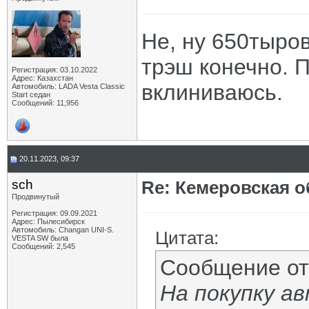
Не, ну 650тыров
трэш конечно. 
Регистрация: 03.10.2022
Адрес: Казахстан
вклиниваюсь.
Автомобиль: LADA Vesta Classic
Start седан
Сообщений: 11,956
20.11.2023, 09:37
sch
Re: Кемеровская о
Продвинутый
Регистрация: 09.09.2021
Адрес: Пылесибирск
Автомобиль: Changan UNI-S.
Цитата:
VESTA SW была
Сообщений: 2,545
Сообщение о
На покупку а