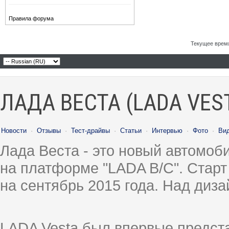
Правила форума
Текущее врем
ЛАДА ВЕСТА (LADA VES
Новости
·
Отзывы
·
Тест-драйвы
·
Статьи
·
Интервью
·
Фото
·
Ви
Лада Веста - это новый автомо
на платформе "LADA B/C". Старт
на сентябрь 2015 года. Над диз
LADA Vesta был впервые предст