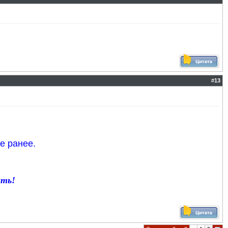
#
13
е ранее.
ать!