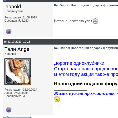
leopold
Re: Опрос: Новогодний подарок форумчан
Продвинутый
Регистрация: 11.08.2019
Наталья, аватарка улёт
Сообщений: 6,163
31.10.2023, 12:13
Тали Angel
Re: Опрос: Новогодний подарок форумчан
Новичок
Дорогие одноклубники!
Стартовала наша предновог
В этом году акция так же пр
Новогодний подарок фору
__________________
Регистрация: 13.10.2014
Жизнь нужно прожить так, ч
Адрес: Ульяновск
Сообщений: 23