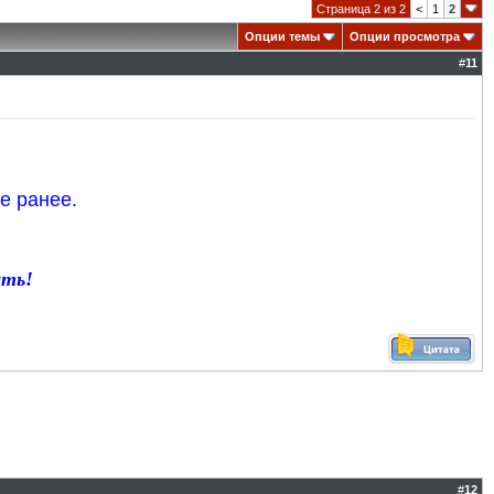
Страница 2 из 2
<
1
2
Опции темы
Опции просмотра
#
11
е ранее.
ать!
#
12