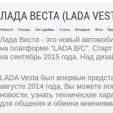
ЛАДА ВЕСТА (LADA VES
Новости
·
Отзывы
·
Тест-драйвы
·
Статьи
·
Интервью
·
Фото
·
Ви
Лада Веста - это новый автомо
на платформе "LADA B/C". Старт
на сентябрь 2015 года. Над диз
LADA Vesta был впервые предст
августе 2014 года, Вы можете п
новости, узнать технические ха
для общения и обмена мнениями