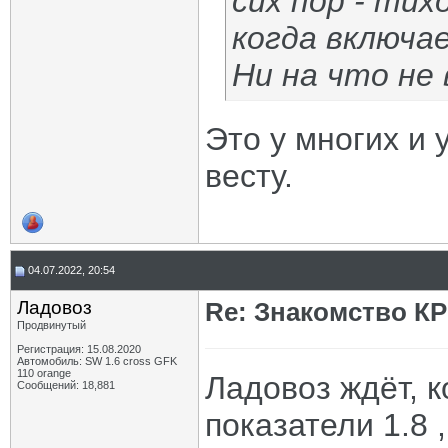
сих пор - тих
когда включа
Ни на что не
Это у многих и 
весту.
04.07.2022, 20:54
Ладовоз
Re: Знакомство К
Продвинутый
Регистрация: 15.08.2020
Автомобиль: SW 1.6 cross GFK
110 orange
Ладовоз ждёт, к
Сообщений: 18,881
показатели 1.8 ,