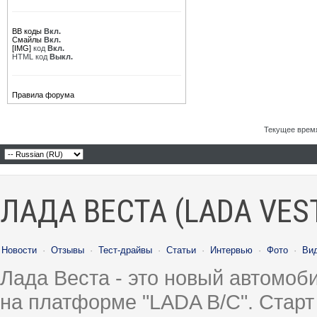
BB коды
Вкл.
Смайлы
Вкл.
[IMG]
код
Вкл.
HTML код
Выкл.
Правила форума
Текущее врем
ЛАДА ВЕСТА (LADA VES
Новости
·
Отзывы
·
Тест-драйвы
·
Статьи
·
Интервью
·
Фото
·
Ви
Лада Веста - это новый автомо
на платформе "LADA B/C". Старт