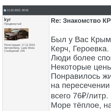
11.02.2022, 00:02
kyr
Re: Знакомство К
Продвинутый
Был у Вас Крым
Регистрация: 17.12.2015
Керч, Героевка.
Автомобиль: Lada Vesta
Сообщений: 245
Люди более спо
Некоторые цены
Понравилось жи
на пересечении
всего 76₽/литр.
Море тёплое, на