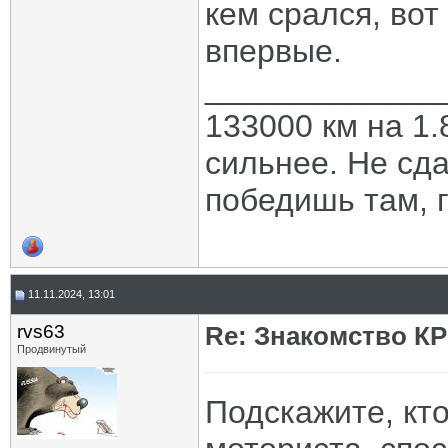
кем срался, вот
впервые.
_____________
133000 км на 1.
сильнее. Не сда
победишь там, г
11.11.2024, 13:01
rvs63
Re: Знакомство К
Продвинутый
Подскажите, кт