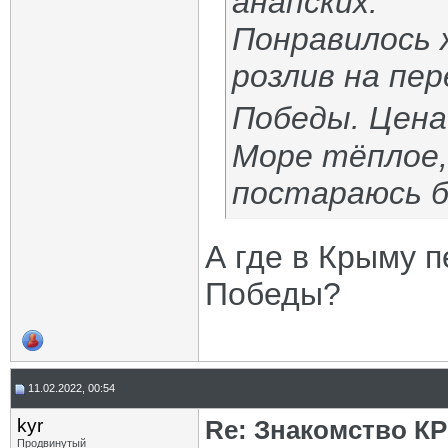
анапских.
Понравилось 
розлив на пе
Победы. Цена
Море тёплое,
постараюсь б
А где в Крыму 
Победы?
11.02.2022, 00:54
kyr
Re: Знакомство К
Продвинутый