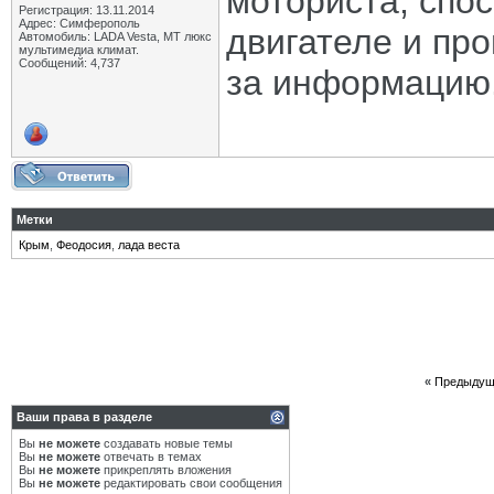
моториста, спос
Регистрация: 13.11.2014
Адрес: Симферополь
двигателе и про
Автомобиль: LADA Vesta, МТ люкс
мультимедиа климат.
Сообщений: 4,737
за информацию
Метки
Крым
,
Феодосия
,
лада веста
«
Предыдущ
Ваши права в разделе
Вы
не можете
создавать новые темы
Вы
не можете
отвечать в темах
Вы
не можете
прикреплять вложения
Вы
не можете
редактировать свои сообщения