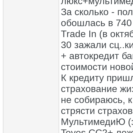
люкс+мультиме
За сколько - по
обошлась в 740 
Trade In (в октя
30 зажали сц..ки
+ автокредит ба
стоимости ново
К кредиту пришл
страхование жиз
не собираюсь, 
стрясти страхо
МультимедиЮ (э
Teyes СС2+ лежи