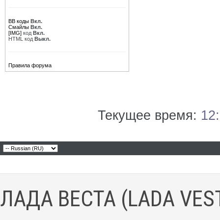
BB коды
Вкл.
Смайлы
Вкл.
[IMG]
код
Вкл.
HTML код
Выкл.
Правила форума
Текущее время:
12
ЛАДА ВЕСТА (LADA VES