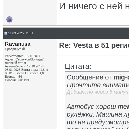
И ничего с ней 
11.03.2025, 11:01
Ravanusa
Re: Vesta в 51 реги
Продвинутый
Регистрация: 15.11.2017
Адрес: Серпухов/Вологда/
Великий Устюг
Цитата:
Автомобиль: с 17.10.2017 -
03.01.2025 Веста седан 1,6, с
08.01 - Веста СВ кросс 1,8
Сообщение от
mig-
Возраст: 54
Сообщений: 193
Прочтите внимател
Добавлено через 5 мину
Автобус хорош тем
рулёжки. Машина л
то не предусмотре