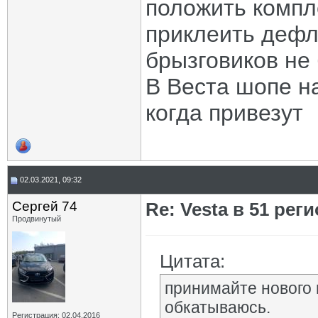
положить компле
приклеить дефл
брызговиков не
В Веста шопе на
когда привезут
02.03.2021, 09:32
Сергей 74
Re: Vesta в 51 реги
Продвинутый
Цитата:
принимайте нового 
обкатываюсь.
Регистрация: 02.04.2016