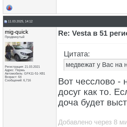
11.03.2025, 14:12
mig-quick
Re: Vesta в 51 реги
Продвинутый
Цитата:
медвежат у Вас на 
Регистрация: 21.03.2021
Адрес: Пермь
Автомобиль: GFK11-51-ХВ1
Возраст: 64
Вот чесслово - 
Сообщений: 6,716
досуг как то. Е
доча будет выст
Добавлено через 8 м