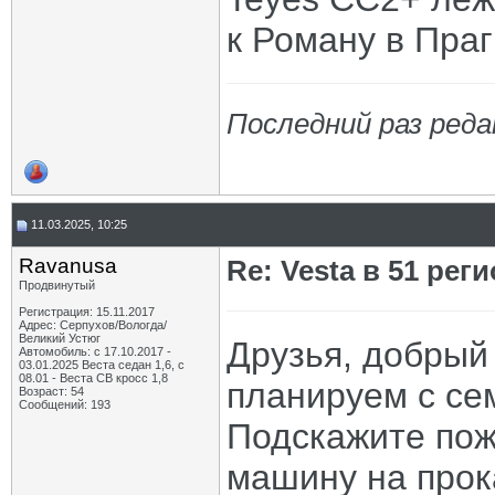
к Роману в Праг
Последний раз реда
11.03.2025, 10:25
Ravanusa
Re: Vesta в 51 реги
Продвинутый
Регистрация: 15.11.2017
Адрес: Серпухов/Вологда/
Великий Устюг
Друзья, добрый
Автомобиль: с 17.10.2017 -
03.01.2025 Веста седан 1,6, с
08.01 - Веста СВ кросс 1,8
планируем с се
Возраст: 54
Сообщений: 193
Подскажите пож
машину на прока