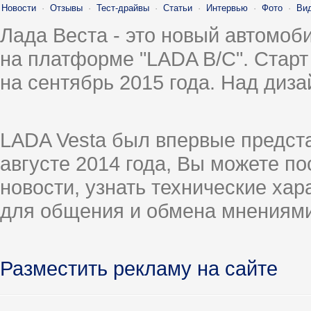
Новости
·
Отзывы
·
Тест-драйвы
·
Статьи
·
Интервью
·
Фото
·
Ви
Лада Веста - это новый автомо
на платформе "LADA B/C". Старт
на сентябрь 2015 года. Над диз
LADA Vesta был впервые предст
августе 2014 года, Вы можете п
новости, узнать технические ха
для общения и обмена мнениями
Разместить рекламу на сайте