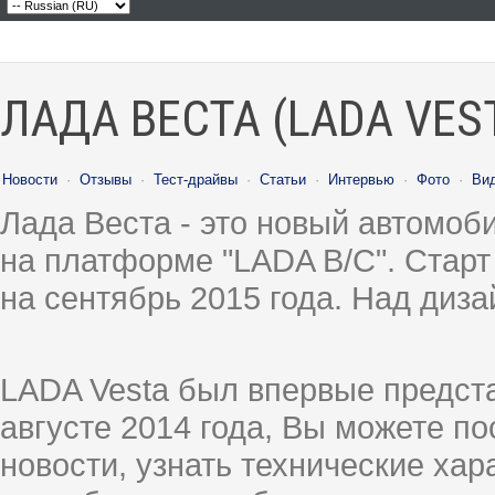
ЛАДА ВЕСТА (LADA VES
Новости
·
Отзывы
·
Тест-драйвы
·
Статьи
·
Интервью
·
Фото
·
Ви
Лада Веста - это новый автомо
на платформе "LADA B/C". Старт
на сентябрь 2015 года. Над диз
LADA Vesta был впервые предст
августе 2014 года, Вы можете п
новости, узнать технические ха