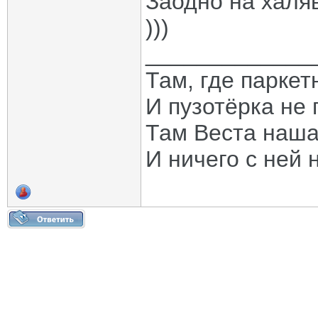
Заодно на халя
)))
_____________
Там, где паркет
И пузотёрка не 
Там Веста наша
И ничего с ней 