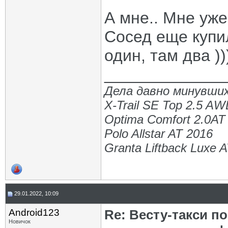
А мне.. Мне уже
Сосед еще купил
один, там два ))
_____________
Дела давно минувших
X-Trail SE Top 2.5 A
Optima Comfort 2.0AT
Polo Allstar AT 2016
Granta Liftback Luxe 
29.01.2022, 10:09
Android123
Re: Весту-такси п
Новичок