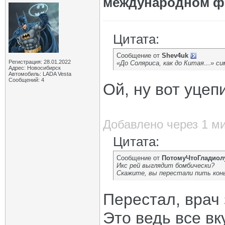
международном ф
Цитата:
Сообщение от
Shev4uk
Регистрация: 28.01.2022
«До Соляриса, как до Китая…» с
Адрес: Новосибирск
Автомобиль: LADA Vesta
Сообщений: 4
Ой, ну вот уцеп
Добавлено через 1 м
Цитата:
Сообщение от
ПотомуЧтоГладиол
Икс рей выглядит бомбически?
Скажите, вы перестали пить кон
Перестал, врач 
Это ведь все вк