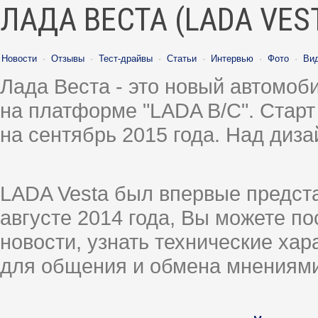
ЛАДА ВЕСТА (LADA VES
Новости
·
Отзывы
·
Тест-драйвы
·
Статьи
·
Интервью
·
Фото
·
Ви
Лада Веста - это новый автомо
на платформе "LADA B/C". Старт
на сентябрь 2015 года. Над диз
LADA Vesta был впервые предст
августе 2014 года, Вы можете п
новости, узнать технические ха
для общения и обмена мнениями