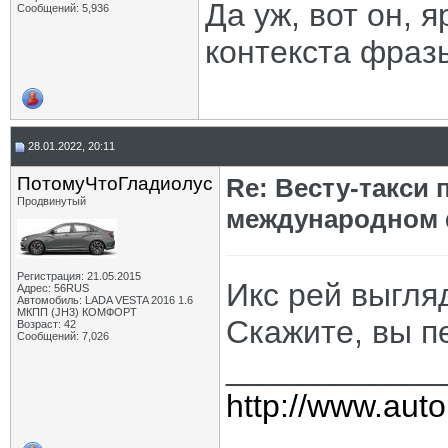
Да уж, вот он,
Сообщений: 5,936
контекста фразы
28.01.2022, 20:11
ПотомуЧтоГладиолус
Re: Весту-такси
Продвинутый
международном
Регистрация: 21.05.2015
Икс рей выгля
Адрес: 56RUS
Автомобиль: LADA VESTA 2016 1.6
МКПП (JH3) КОМФОРТ
Скажите, вы п
Возраст: 42
Сообщений: 7,026
____________
http://www.auto