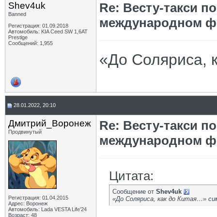
Shev4uk
Re: Весту-такси п
Banned
международном ф
Регистрация: 01.09.2018
Автомобиль: KIA Ceed SW 1,6AT
Prestige
Сообщений: 1,955
«До Соляриса, 
28.01.2022, 20:10
Дмитрий_Воронеж
Re: Весту-такси п
Продвинутый
международном ф
Цитата:
Сообщение от
Shev4uk
Регистрация: 01.04.2015
«До Соляриса, как до Китая…» с
Адрес: Воронеж
Автомобиль: Lada VESTA Life'24
Возраст: 48