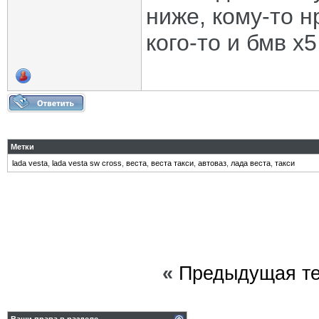
ниже, кому-то н
кого-то и бмв х
Метки
lada vesta
,
lada vesta sw cross
,
веста
,
веста такси
,
автоваз
,
лада веста
,
такси
«
Предыдущая т