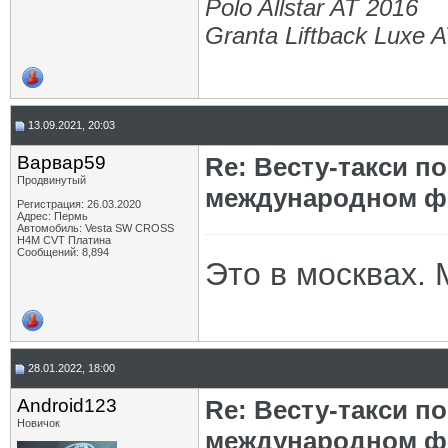
Polo Allstar AT 2016
Granta Liftback Luxe 
13.09.2021, 20:03
Варвар59
Re: Весту-такси п
Продвинутый
международном ф
Регистрация: 26.03.2020
Адрес: Пермь
Автомобиль: Vesta SW CROSS
H4M CVT Платина
Сообщений: 8,894
Это в москвах. 
28.01.2022, 18:00
Android123
Re: Весту-такси п
Новичок
международном ф