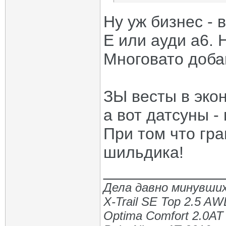
Ну уж бизнес - 
Е или ауди а6. 
Многовато доба
ЗЫ весты в экон
а вот датсуны - 
При том что гр
шильдика!
_____________
Дела давно минувших
X-Trail SE Top 2.5 A
Optima Comfort 2.0AT