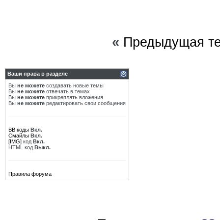
«
Предыдущая т
Ваши права в разделе
Вы
не можете
создавать новые темы
Вы
не можете
отвечать в темах
Вы
не можете
прикреплять вложения
Вы
не можете
редактировать свои сообщения
BB коды
Вкл.
Смайлы
Вкл.
[IMG]
код
Вкл.
HTML код
Выкл.
Правила форума