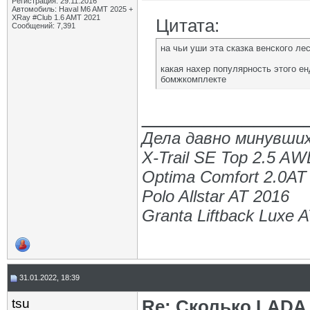
Регистрация: 29.11.2016
Автомобиль: Haval M6 AMT 2025 +
XRay #Club 1.6 AMT 2021
Цитата:
Сообщений: 7,391
на чьи уши эта сказка венского ле
какая нахер популярность этого ен
бомжкомплекте
_____________
Дела давно минувших
X-Trail SE Top 2.5 A
Optima Comfort 2.0AT
Polo Allstar AT 2016
Granta Liftback Luxe 
31.01.2022, 18:39
tsu
Re: Сколько LADA 