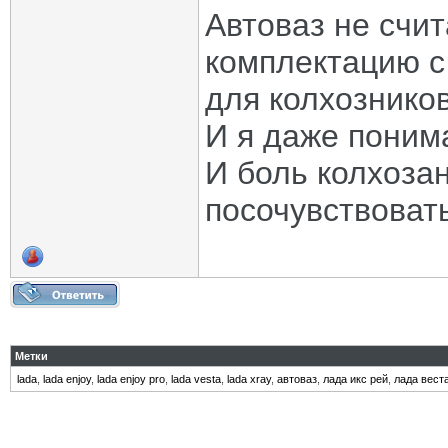
Автоваз не счи
комплектацию с
для колхознико
И я даже поним
И боль колхоза
посочувствоват
Метки
lada
,
lada enjoy
,
lada enjoy pro
,
lada vesta
,
lada xray
,
автоваз
,
лада икс рей
,
лада вест