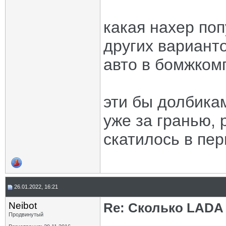
какая нахер поп
других варианто
авто в бомжком
эти бы долбикам
уже за гранью,
скатилось в пе
26.01.2022, 16:21
Neibot
Re: Сколько LADA 
Продвинутый